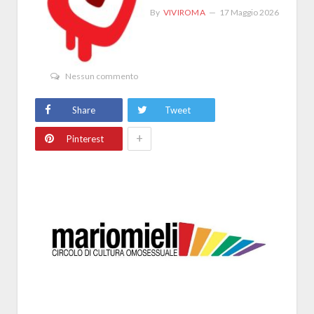
By
VIVIROMA
17 Maggio 2026
Nessun commento
Share
Tweet
+
Pinterest