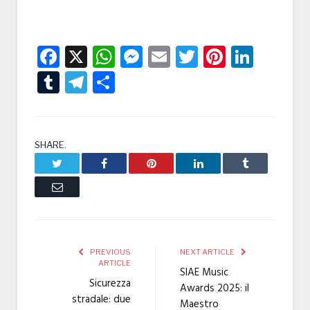
Facebook
X
WhatsApp
Messenger
Email
Twitter
Pintere
Linke
Tumblr
Telegram
Condividi
SHARE.
Twitter
Facebook
Pinterest
LinkedIn
Tumblr
Email
PREVIOUS
NEXT ARTICLE
ARTICLE
SIAE Music
Sicurezza
Awards 2025: il
stradale: due
Maestro