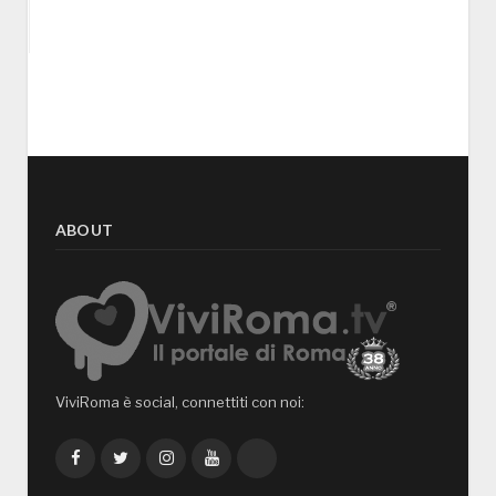
ABOUT
ViviRoma è social, connettiti con noi:
Facebook
Twitter
Instagram
YouTube
TikTok