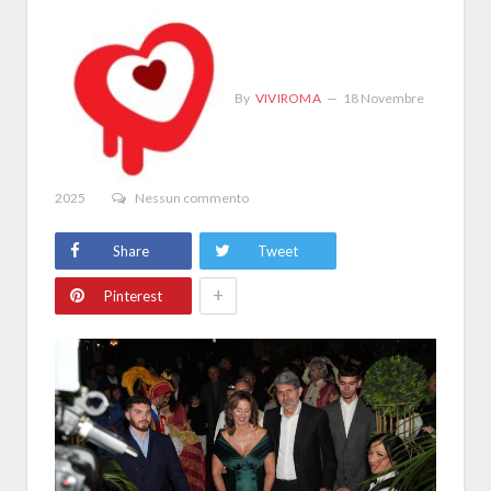
By
VIVIROMA
18 Novembre
2025
Nessun commento
Share
Tweet
+
Pinterest