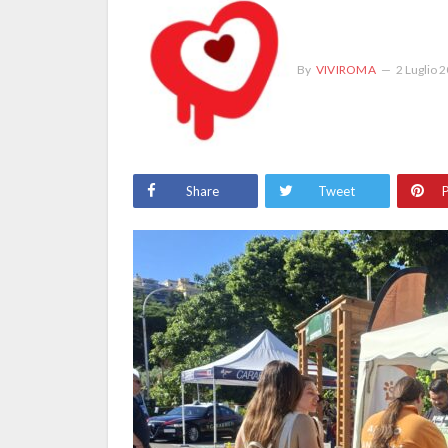
By
VIVIROMA
2 Luglio 
Share
Tweet
P