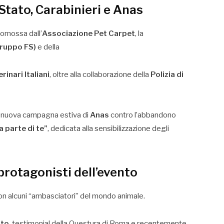
 Stato, Carabinieri e Anas
omossa dall’
Associazione Pet Carpet
, la
ruppo FS)
e della
inari Italiani
, oltre alla collaborazione della
Polizia di
a nuova campagna estiva di
Anas
contro l’abbandono
 parte di te”
, dedicata alla sensibilizzazione degli
protagonisti dell’evento
 con alcuni “ambasciatori” del mondo animale.
ato
, testimonial della Questura di Roma e recentemente