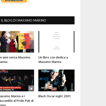
IL BLOG DI MASSIMO MARINO
ei anni senza Massimo
Un libro con dedica a
arino
Massimo Marino
assimo Marino e I
Black Oscar night 2001
azzanikki al Pride Pub di
oma