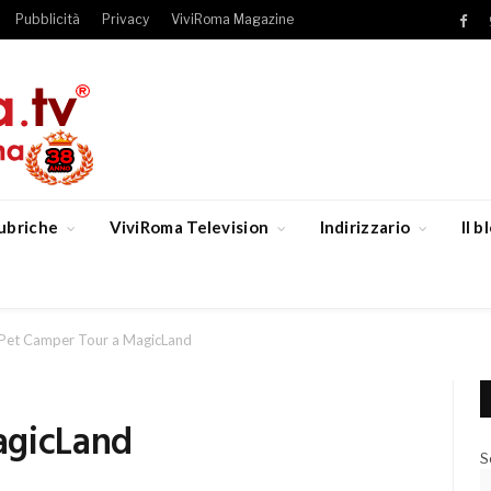
Pubblicità
Privacy
ViviRoma Magazine
Fac
ubriche
ViviRoma Television
Indirizzario
Il 
Pet Camper Tour a MagicLand
agicLand
S