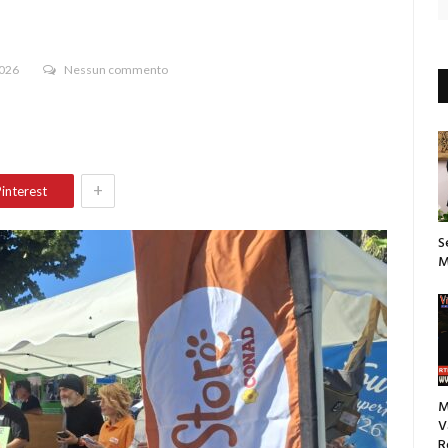
2026
Nessun commento
+
interest
S
M
M
V
R