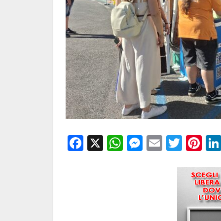
Facebook
X
WhatsApp
Messenge
Email
Twitt
Pi