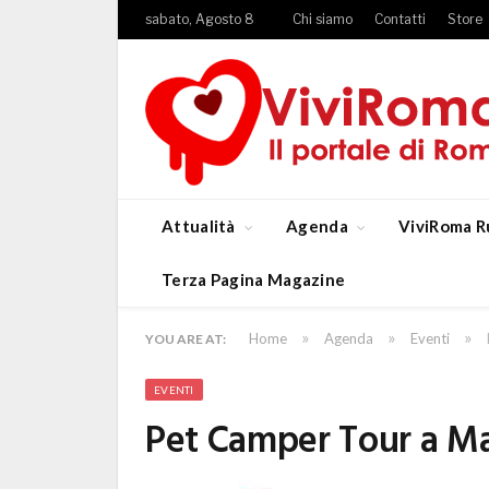
sabato, Agosto 8
Chi siamo
Contatti
Store
Attualità
Agenda
ViviRoma R
Terza Pagina Magazine
»
»
»
Home
Agenda
Eventi
YOU ARE AT:
EVENTI
Pet Camper Tour a M