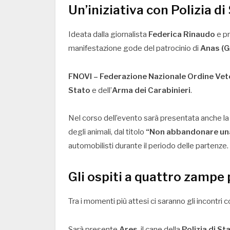
Un’iniziativa con Polizia di
Ideata dalla giornalista
Federica Rinaudo
e pr
manifestazione gode del patrocinio di
Anas (G
FNOVI – Federazione Nazionale Ordine Veter
Stato
e dell’
Arma dei Carabinieri
.
Nel corso dell’evento sarà presentata anche l
degli animali, dal titolo
“Non abbandonare una
automobilisti durante il periodo delle partenze.
Gli ospiti a quattro zampe 
Tra i momenti più attesi ci saranno gli incontri
Sarà presente
Ares
, il cane della
Polizia di St