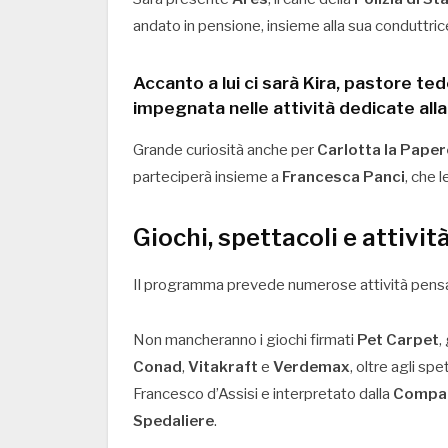
andato in pensione, insieme alla sua conduttric
Accanto a lui ci sarà
Kira
, pastore ted
impegnata nelle attività dedicate alla
Grande curiosità anche per
Carlotta la Pape
parteciperà insieme a
Francesca Panci
, che l
Giochi, spettacoli e attivit
Il programma prevede numerose attività pensat
Non mancheranno i giochi firmati
Pet Carpet
,
Conad
,
Vitakraft
e
Verdemax
, oltre agli spe
Francesco d’Assisi e interpretato dalla
Compag
Spedaliere
.