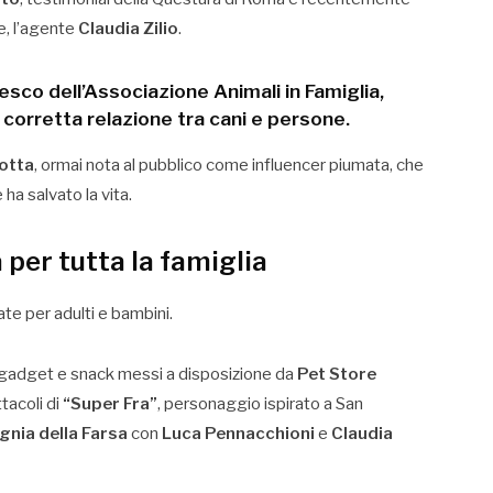
e, l’agente
Claudia Zilio
.
esco dell’
Associazione Animali in Famiglia
,
 corretta relazione tra cani e persone.
rotta
, ormai nota al pubblico come influencer piumata, che
e ha salvato la vita.
à per tutta la famiglia
e per adulti e bambini.
 gadget e snack messi a disposizione da
Pet Store
ttacoli di
“Super Fra”
, personaggio ispirato a San
nia della Farsa
con
Luca Pennacchioni
e
Claudia