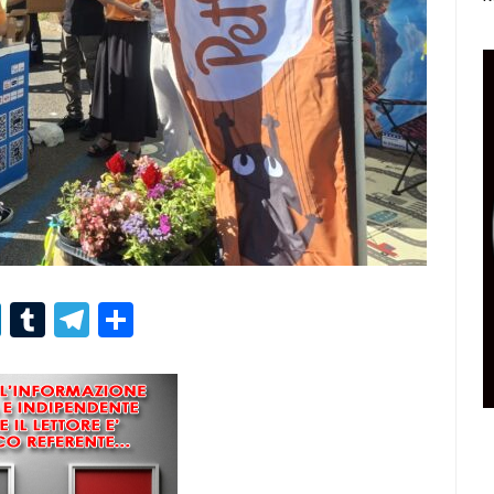
r
er
nterest
LinkedIn
Tumblr
Telegram
Condividi