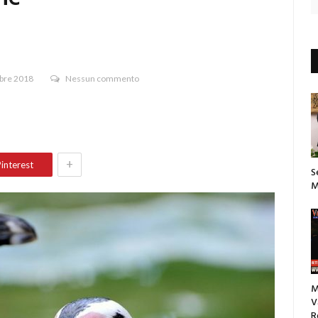
bre 2018
Nessun commento
+
interest
S
M
M
V
R