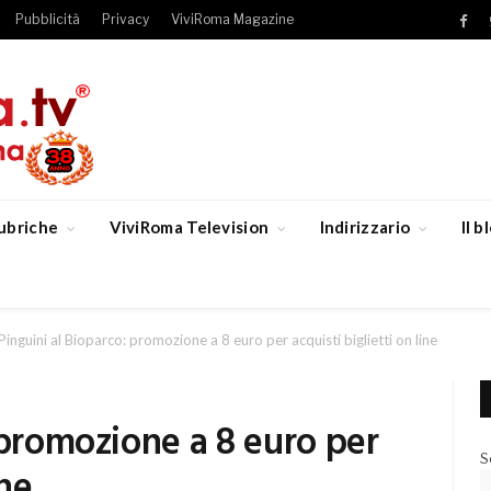
Pubblicità
Privacy
ViviRoma Magazine
Fac
ubriche
ViviRoma Television
Indirizzario
Il 
Pinguini al Bioparco: promozione a 8 euro per acquisti biglietti on line
 promozione a 8 euro per
S
ine