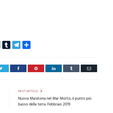
r
er
nterest
LinkedIn
Tumblr
Telegram
Condividi
Twitter
Facebook
Pinterest
LinkedIn
Tumblr
Email
E
NEXT ARTICLE
n
Nuova Maratona nel Mar Morto, il punto più
o
basso della terra. Febbraio 2019