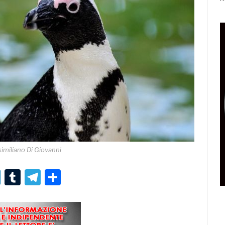
imiliano Di Giovanni
r
er
nterest
LinkedIn
Tumblr
Telegram
Condividi