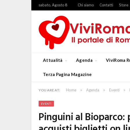
sabato, Agosto 8
Chi siamo
Contatti
Store
Attualità
Agenda
ViviRoma R
Terza Pagina Magazine
»
»
»
Home
Agenda
Eventi
YOU ARE AT:
EVENTI
Pinguini al Bioparco:
acquisti biglietti on l