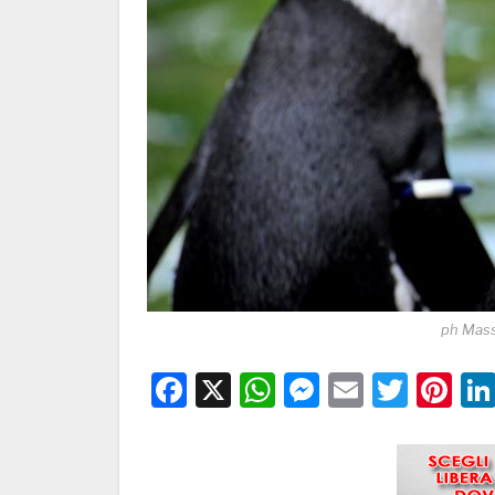
ph Mass
Facebook
X
WhatsApp
Messenge
Email
Twitt
Pi