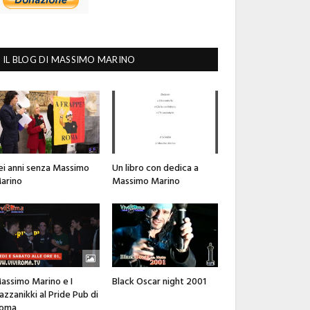
IL BLOG DI MASSIMO MARINO
ei anni senza Massimo
Un libro con dedica a
arino
Massimo Marino
assimo Marino e I
Black Oscar night 2001
azzanikki al Pride Pub di
oma