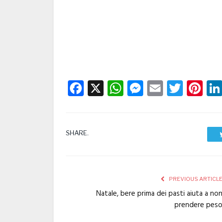
Facebook
X
WhatsApp
Messenge
Email
Twitt
Pi
SHARE.
PREVIOUS ARTICL
Natale, bere prima dei pasti aiuta a no
prendere pes