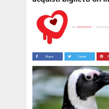
By
VIVIROMA
21 Dicem
Share
Tweet
P