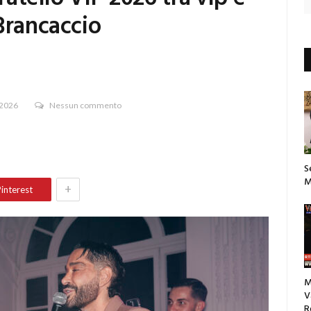
Brancaccio
 2026
Nessun commento
S
M
+
interest
M
V
R