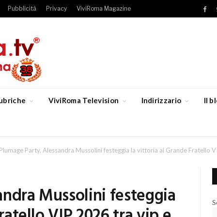
Pubblicità
Privacy
ViviRoma Magazine
Fac
ubriche
ViviRoma Television
Indirizzario
Il 
Plumage Party, Alessandra Mussolini festeggia la vittoria al Grande Fratello 
andra Mussolini festeggia
S
ratello VIP 2026 tra vip e