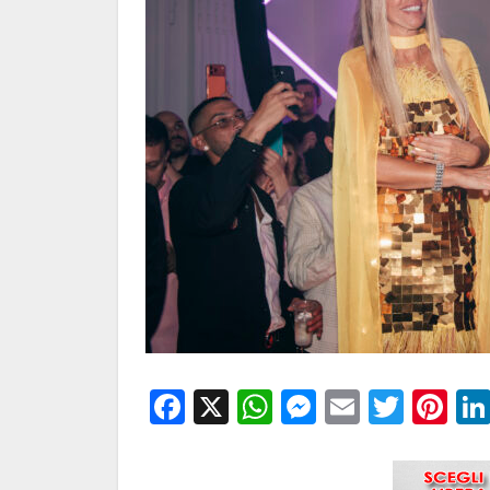
Facebook
X
WhatsApp
Messenge
Email
Twitt
Pi