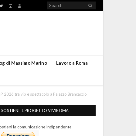
TikTok
ebook
Twitter
Instagram
YouTube
blog di Massimo Marino
Lavoro a Roma
VIP 2026 tra vip e spettacolo a Palazzo Brancaccio
SOSTIENI IL PROGETTO VIVIROMA
ostieni la comunicazione indipendente