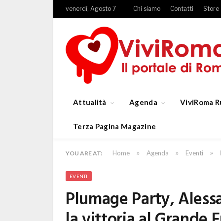
venerdì, Agosto 7
Chi siamo
Contatti
Store
Attualità
Agenda
ViviRoma R
Terza Pagina Magazine
»
»
»
Home
Agenda
Eventi
YOU ARE AT:
EVENTI
Plumage Party, Aless
la vittoria al Grande F