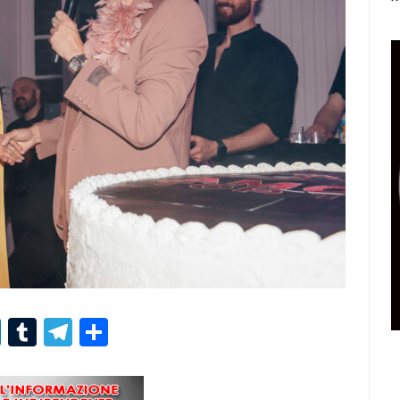
r
er
nterest
LinkedIn
Tumblr
Telegram
Condividi