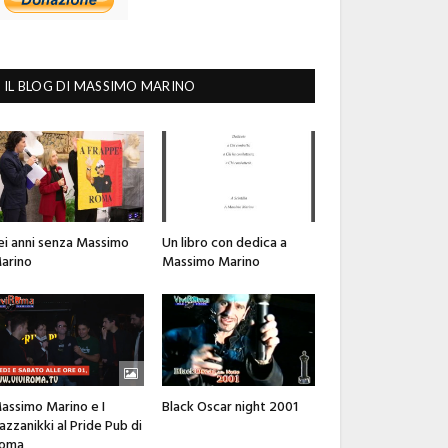
IL BLOG DI MASSIMO MARINO
ei anni senza Massimo
Un libro con dedica a
arino
Massimo Marino
assimo Marino e I
Black Oscar night 2001
azzanikki al Pride Pub di
oma