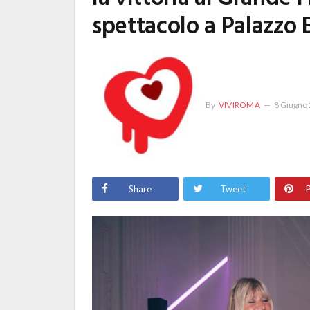
spettacolo a Palazzo 
By
VIVIROMA
8 Giugno
Share
Tweet
P