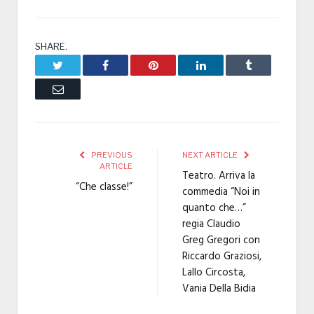
SHARE.
Twitter
Facebook
Pinterest
LinkedIn
Tumblr
Email
PREVIOUS
NEXT ARTICLE
ARTICLE
Teatro. Arriva la
“Che classe!”
commedia “Noi in
quanto che…”
regia Claudio
Greg Gregori con
Riccardo Graziosi,
Lallo Circosta,
Vania Della Bidia