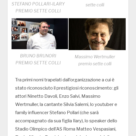
STEFANO POLLARI-ILARY
sette colli
PREMIO SETTE COLLI
BRUNO BRUNORI
Massimo Wertmuller
PREMIO SETTE COLLI
premio sette colli
Tra primi nomi trapelati dall’organizzazione a cui è
stato riconosciuto il prestigiosi riconoscimento: gli
attori Ninetto Davoli, Enzo Salvi, Massimo
Wertmuller, la cantante Silvia Salemi, lo youtuber e
family influencer Stefano Pollari (che sarà
accompagnato da sua figlia Ilary), lo speaker dello
Stadio Olimpico dell’AS Roma Matteo Vespasiani,