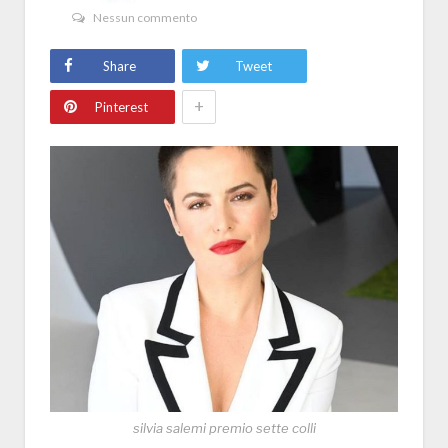
Nessun commento
Share
Tweet
+
Pinterest
silvia salemi premio sette colli