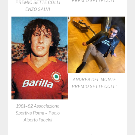
PREMIO SETTE COLLI
PREMIO SETTE COLLI
ENZO SALVI
ANDREA DEL MONTE
PREMIO SETTE COLLI
1981–82 Associazione
Sportiva Roma – Paolo
Alberto Faccini