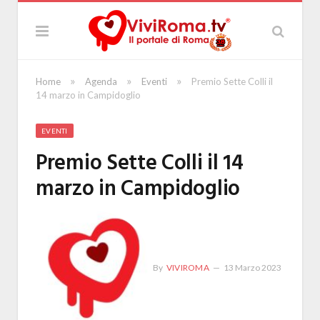
»
»
»
Home
Agenda
Eventi
Premio Sette Colli il
14 marzo in Campidoglio
EVENTI
Premio Sette Colli il 14
marzo in Campidoglio
By
VIVIROMA
13 Marzo 2023