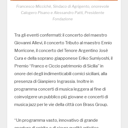
Francesco Miccichè, Sindaco di Agrigento, onorevole
Calogero Pisano e Alessandro Patti, Presidente
Fondazione
Tra gli eventi confermati: il concerto del maestro
Giovanni Allevi, il concerto Tributo al maestro Ennio
Morricone, il concerto del Tenore Argentino Josè
Cura e della soprano giapponese Eriko Sumiyoshi, il
Premio “Franco e Ciccio patrimonio di Sicilia” in
onore dei degli indimenticabili comici siciliani, alla
presenza di Gianpiero Ingrassia. Inoltre in
programma concerti di musica leggera al fine di
coinvolgere un pubblico più giovane e concerti di
musica jazz per le vie della città con Brass Group.
“Un programma vasto, innovativo di grande
apertura di spirito e di sicura qualità artistica.