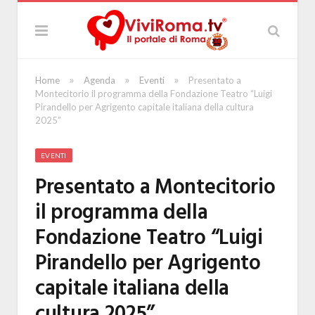
»
»
»
Home
Agenda
Eventi
Presentato a
Montecitorio il programma della Fondazione Teatro “Luigi
Pirandello per Agrigento capitale italiana della cultura
2025”
EVENTI
Presentato a Montecitorio
il programma della
Fondazione Teatro “Luigi
Pirandello per Agrigento
capitale italiana della
cultura 2025”