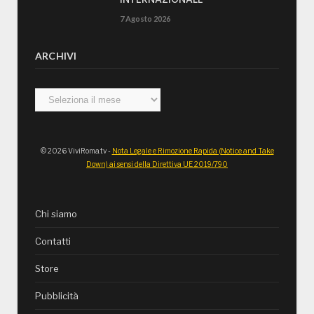
INTERNAZIONALE”
7 Agosto 2026
ARCHIVI
Archivi
© 2026 ViviRoma.tv -
Nota Legale e Rimozione Rapida (Notice and Take
Down) ai sensi della Direttiva UE 2019/790
Chi siamo
Contatti
Store
Pubblicità