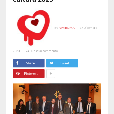
By
VIVIROMA
17 Dicembre
2024
Nessun commento
Share
Tweet
+
Pinterest