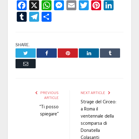
Facebook
X
WhatsApp
Messenger
Email
Twitter
Pintere
Linke
Tumblr
Telegram
Condividi
SHARE.
Twitter
Facebook
Pinterest
LinkedIn
Tumblr
Email
PREVIOUS
NEXT ARTICLE
ARTICLE
Strage del Circeo:
“Ti posso
a Roma il
spiegare”
ventennale della
scomparsa di
Donatella
Colasanti