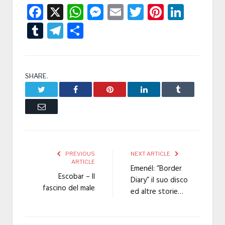
Facebook
X
WhatsApp
Messenger
Email
Twitter
Pintere
Linke
Tumblr
Telegram
Condividi
SHARE.
Twitter
Facebook
Pinterest
LinkedIn
Tumblr
Email
PREVIOUS
NEXT ARTICLE
ARTICLE
Emenél: “Border
Escobar – Il
Diary” il suo disco
fascino del male
ed altre storie…