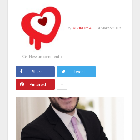
By
VIVIROMA
4 Marzo 2018
Nessun commento
Share
Tweet
+
Pinterest