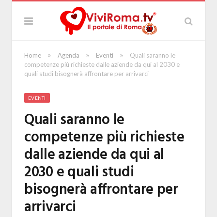
»
»
»
Home
Agenda
Eventi
Quali saranno le
competenze più richieste dalle aziende da qui al 2030 e
quali studi bisognerà affrontare per arrivarci
EVENTI
Quali saranno le
competenze più richieste
dalle aziende da qui al
2030 e quali studi
bisognerà affrontare per
arrivarci