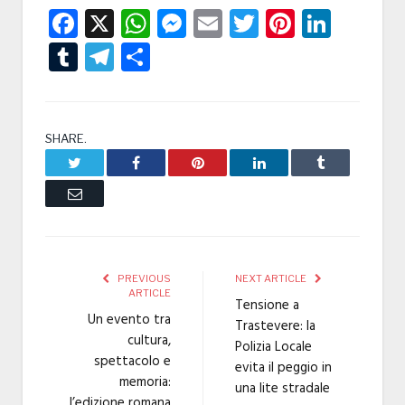
Facebook
X
WhatsApp
Messenger
Email
Twitter
Pintere
Linke
Tumblr
Telegram
Condividi
SHARE.
Twitter
Facebook
Pinterest
LinkedIn
Tumblr
Email
PREVIOUS
NEXT ARTICLE
ARTICLE
Tensione a
Un evento tra
Trastevere: la
cultura,
Polizia Locale
spettacolo e
evita il peggio in
memoria:
una lite stradale
l’edizione romana