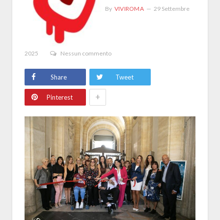
By
VIVIROMA
29 Settembre
2025
Nessun commento
Share
Tweet
+
Pinterest