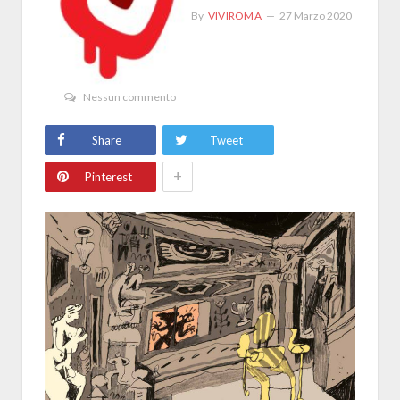
By
VIVIROMA
27 Marzo 2020
Nessun commento
Share
Tweet
+
Pinterest