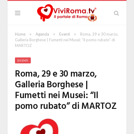
»
»
»
Home
Agenda
Eventi
Roma, 29 e 30 marzo,
Galleria Borghese | Fumetti nei Musei: “Il pomo rubato” di
MARTOZ
EVENTI
Roma, 29 e 30 marzo,
Galleria Borghese |
Fumetti nei Musei: “Il
pomo rubato” di MARTOZ