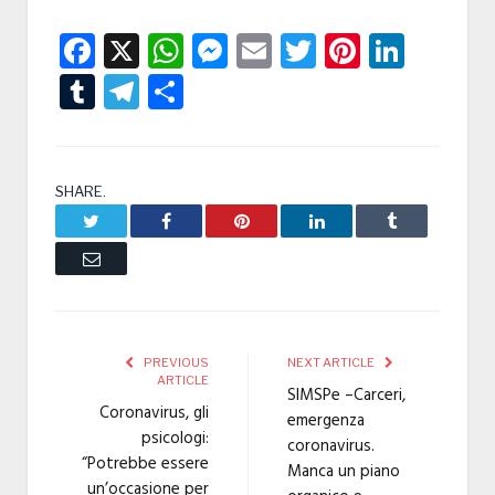
Facebook
X
WhatsApp
Messenger
Email
Twitter
Pintere
Linke
Tumblr
Telegram
Condividi
SHARE.
Twitter
Facebook
Pinterest
LinkedIn
Tumblr
Email
PREVIOUS
NEXT ARTICLE
ARTICLE
SIMSPe –Carceri,
Coronavirus, gli
emergenza
psicologi:
coronavirus.
“Potrebbe essere
Manca un piano
un’occasione per