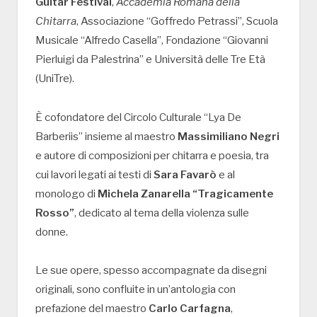
Guitar Festival
,
Accademia Romana della
Chitarra
, Associazione “Goffredo Petrassi”, Scuola
Musicale “Alfredo Casella”, Fondazione “Giovanni
Pierluigi da Palestrina” e Università delle Tre Età
(UniTre).
È cofondatore del Circolo Culturale “Lya De
Barberiis” insieme al maestro
Massimiliano Negri
e autore di composizioni per chitarra e poesia, tra
cui lavori legati ai testi di
Sara Favarò
e al
monologo di
Michela Zanarella “Tragicamente
Rosso”
, dedicato al tema della violenza sulle
donne.
Le sue opere, spesso accompagnate da disegni
originali, sono confluite in un’antologia con
prefazione del maestro
Carlo Carfagna
,