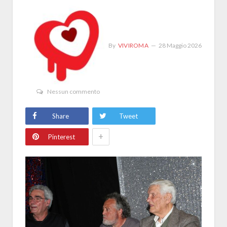
By
VIVIROMA
28 Maggio 2026
Nessun commento
Share
Tweet
+
Pinterest