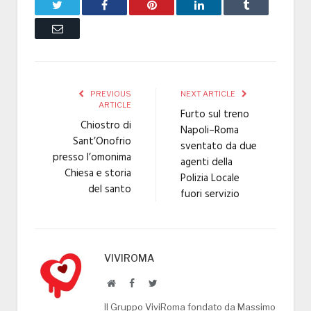
Twitter
Facebook
Pinterest
LinkedIn
Tumblr
Email
PREVIOUS
NEXT ARTICLE
ARTICLE
Furto sul treno
Chiostro di
Napoli–Roma
Sant’Onofrio
sventato da due
presso l’omonima
agenti della
Chiesa e storia
Polizia Locale
del santo
fuori servizio
VIVIROMA
Website
Facebook
Twitter
Il Gruppo ViviRoma fondato da Massimo