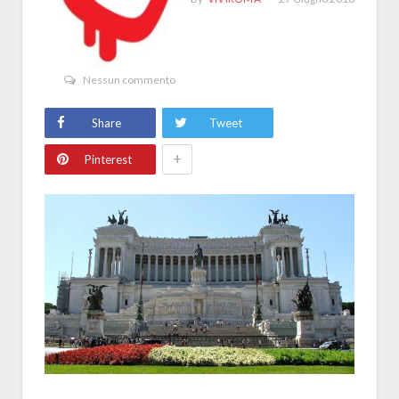
Nessun commento
Share
Tweet
+
Pinterest