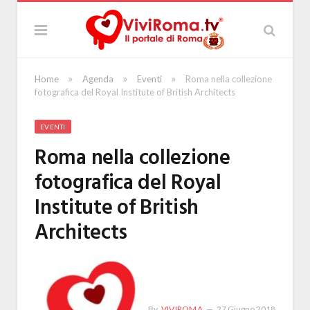
»
»
»
Home
Agenda
Eventi
Roma nella collezione
fotografica del Royal Institute of British Architects
EVENTI
Roma nella collezione
fotografica del Royal
Institute of British
Architects
By
VIVIROMA
27 Giugno 2018