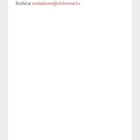
Scrivi a:
redazione@viviroma.tv