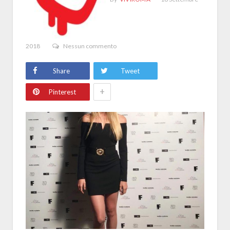
2018
Nessun commento
Share
Tweet
+
Pinterest