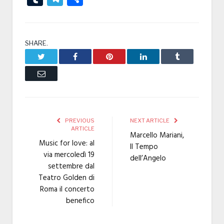
SHARE.
Twitter
Facebook
Pinterest
LinkedIn
Tumblr
Email
PREVIOUS
NEXT ARTICLE
ARTICLE
Marcello Mariani,
Music for love: al
Il Tempo
via mercoledì 19
dell’Angelo
settembre dal
Teatro Golden di
Roma il concerto
benefico