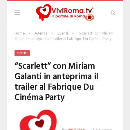
»
»
»
Home
Agenda
Eventi
“Scarlett” con Miriam
Galanti in anteprima il trailer al Fabrique Du Cinéma Party
EVENTI
“Scarlett” con Miriam
Galanti in anteprima il
trailer al Fabrique Du
Cinéma Party
By
VIVIROMA
18 Settembre