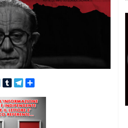
r
er
nterest
LinkedIn
Tumblr
Telegram
Condividi