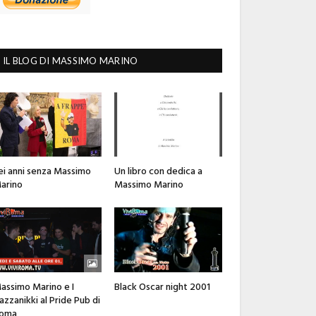
IL BLOG DI MASSIMO MARINO
ei anni senza Massimo
Un libro con dedica a
arino
Massimo Marino
assimo Marino e I
Black Oscar night 2001
azzanikki al Pride Pub di
oma