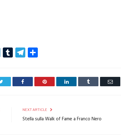
r
er
nterest
LinkedIn
Tumblr
Telegram
Condividi
Twitter
Facebook
Pinterest
LinkedIn
Tumblr
Email
E
NEXT ARTICLE
5
Stella sulla Walk of Fame a Franco Nero