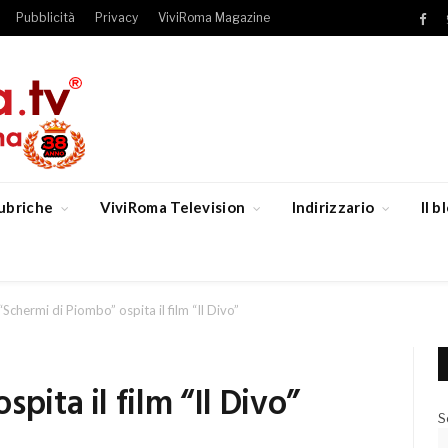
Pubblicità
Privacy
ViviRoma Magazine
Fac
ubriche
ViviRoma Television
Indirizzario
Il 
“Schermi di Piombo” ospita il film “Il Divo”
pita il film “Il Divo”
S