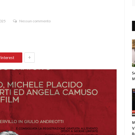
2025
Nessun commento
+
interest
S
M
M
V
R