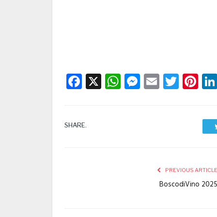
Facebook
X
WhatsApp
Messenge
Email
Twitt
Pi
SHARE.
PREVIOUS ARTICL
BoscodiVino 202