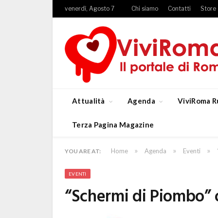
venerdì, Agosto 7
Chi siamo
Contatti
Store
Attualità
Agenda
ViviRoma R
Terza Pagina Magazine
»
»
»
Home
Agenda
Eventi
YOU ARE AT:
EVENTI
“Schermi di Piombo” os