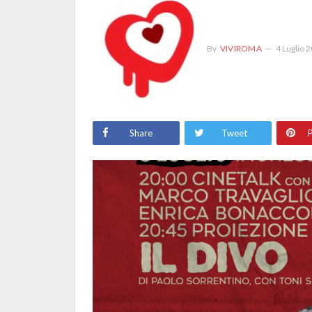
By
VIVIROMA
4 Luglio 
Share
Tweet
P