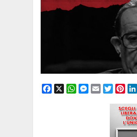
Facebook
X
WhatsApp
Messenge
Email
Twitt
Pi