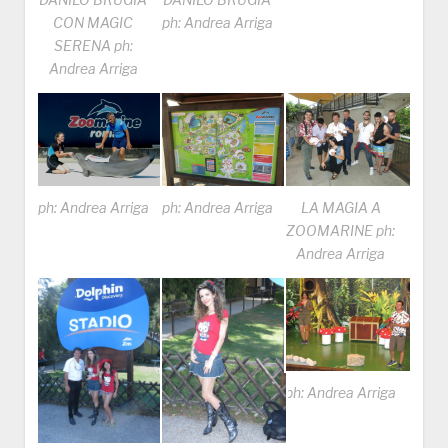
DANILO BRUGIA
DANILO BRUGIA
CON MAGIC
ph: Andrea Arriga
SERENA ph:
Andrea Arriga
ph: Andrea Arriga
ph: Andrea Arriga
LA MAGIA A
ZOOMARINE ph:
Andrea Arriga
ph: Andrea Arriga