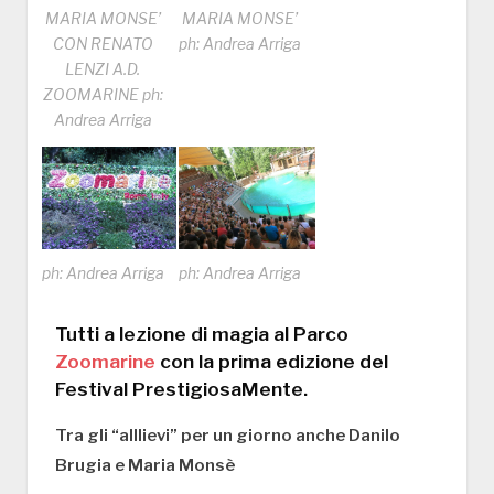
MARIA MONSE’
MARIA MONSE’
CON RENATO
ph: Andrea Arriga
LENZI A.D.
ZOOMARINE ph:
Andrea Arriga
ph: Andrea Arriga
ph: Andrea Arriga
Tutti a lezione di magia al Parco
Zoomarine
con la prima edizione del
Festival PrestigiosaMente.
Tra gli “alllievi” per un giorno anche Danilo
Brugia e Maria Monsè