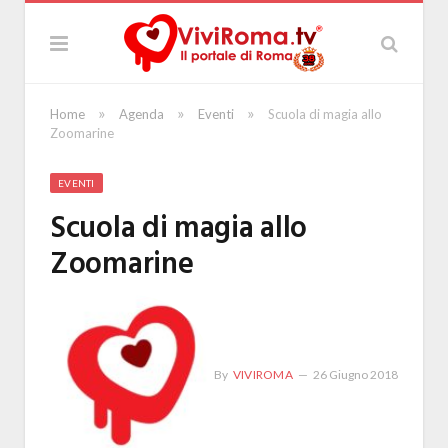
»
»
»
Home
Agenda
Eventi
Scuola di magia allo
Zoomarine
EVENTI
Scuola di magia allo
Zoomarine
By
VIVIROMA
26 Giugno 2018