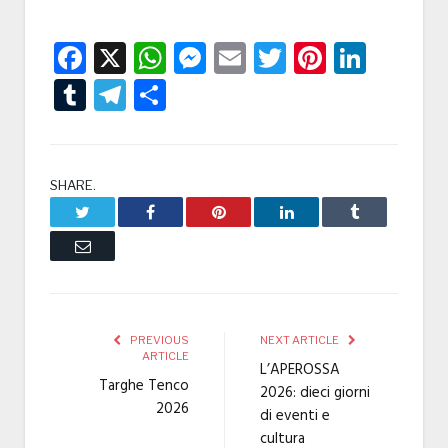
Facebook
X
WhatsApp
Messenger
Email
Twitter
Pintere
Linke
Tumblr
Telegram
Condividi
SHARE.
Twitter
Facebook
Pinterest
LinkedIn
Tumblr
Email
PREVIOUS
NEXT ARTICLE
ARTICLE
L’APEROSSA
Targhe Tenco
2026: dieci giorni
2026
di eventi e
cultura