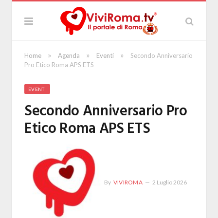
»
»
»
Home
Agenda
Eventi
Secondo Anniversario
Pro Etico Roma APS ETS
EVENTI
Secondo Anniversario Pro
Etico Roma APS ETS
By
VIVIROMA
2 Luglio 2026