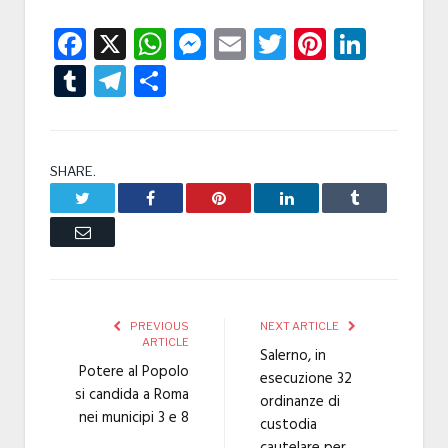
Facebook
X
WhatsApp
Messenger
Email
Twitter
Pintere
Linke
Tumblr
Telegram
Condividi
SHARE.
Twitter
Facebook
Pinterest
LinkedIn
Tumblr
Email
PREVIOUS
NEXT ARTICLE
ARTICLE
Salerno, in
Potere al Popolo
esecuzione 32
si candida a Roma
ordinanze di
nei municipi 3 e 8
custodia