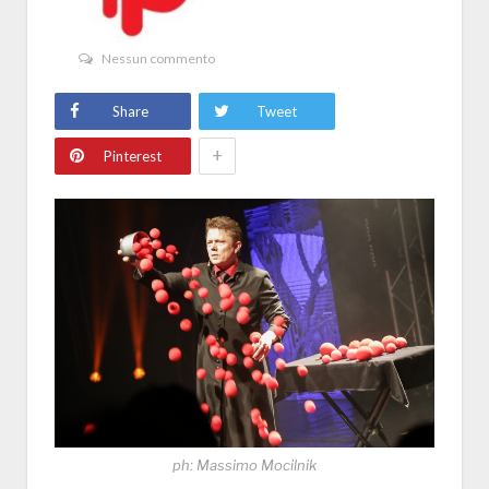
Nessun commento
Share
Tweet
+
Pinterest
ph: Massimo Mocilnik