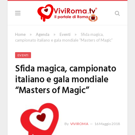
»
»
»
Home
Agenda
Eventi
Sfida magica,
campionato italiano e gala mondiale “Masters of Magic”
EVENTI
Sfida magica, campionato
italiano e gala mondiale
“Masters of Magic”
By
VIVIROMA
16 Maggio 2018