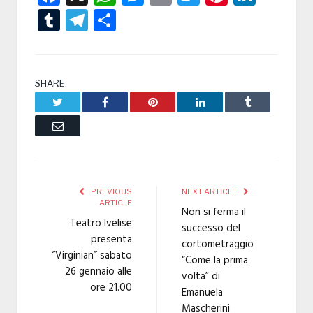
Tumblr
Telegram
Condividi
SHARE.
Twitter
Facebook
Pinterest
LinkedIn
Tumblr
Email
PREVIOUS
NEXT ARTICLE
ARTICLE
Non si ferma il
Teatro Ivelise
successo del
presenta
cortometraggio
“Virginian” sabato
“Come la prima
26 gennaio alle
volta” di
ore 21.00
Emanuela
Mascherini