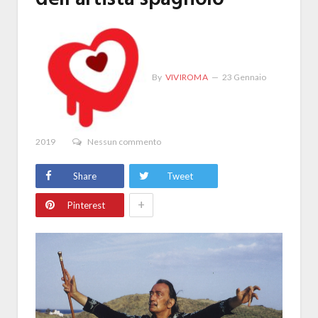
By
VIVIROMA
23 Gennaio
2019
Nessun commento
Share
Tweet
+
Pinterest