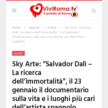
»
»
»
Home
Agenda
Eventi
Sky Arte: “Salvador
Dalì – La ricerca dell’immortalità”, il 23 gennaio il
documentario sulla vita e i luoghi più cari dell’artista
spagnolo
EVENTI
Sky Arte: “Salvador Dalì –
La ricerca
dell’immortalità”, il 23
gennaio il documentario
sulla vita e i luoghi più cari
dell’artista spagnolo