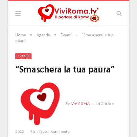
»
»
»
Home
Agenda
Eventi
“Smaschera la tua
paura”
EVENTI
“Smaschera la tua paura”
By
VIVIROMA
14 Ottobre
2022
Nessun commento