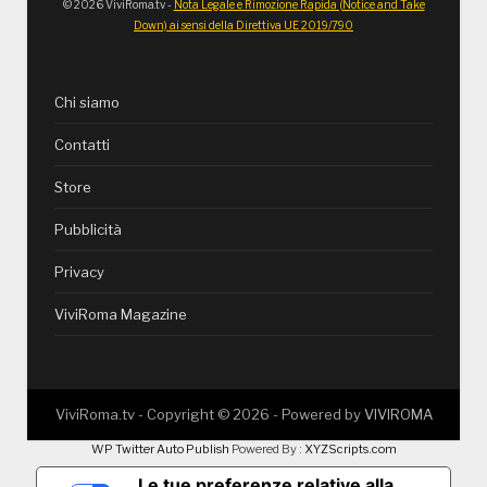
© 2026 ViviRoma.tv -
Nota Legale e Rimozione Rapida (Notice and Take
Down) ai sensi della Direttiva UE 2019/790
Chi siamo
Contatti
Store
Pubblicità
Privacy
ViviRoma Magazine
ViviRoma.tv - Copyright ©
2026
- Powered by
VIVIROMA
WP Twitter Auto Publish
Powered By :
XYZScripts.com
Le tue preferenze relative alla