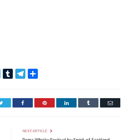
r
er
nterest
LinkedIn
Tumblr
Telegram
Condividi
Twitter
Facebook
Pinterest
LinkedIn
Tumblr
Email
E
NEXT ARTICLE