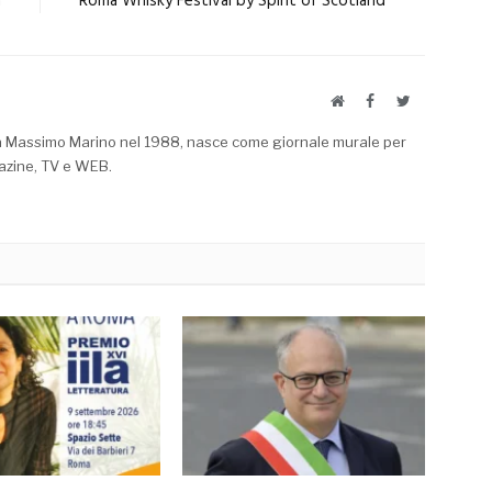
a
Roma Whisky Festival by Spirit of Scotland
Website
Facebook
Twitter
a Massimo Marino nel 1988, nasce come giornale murale per
azine, TV e WEB.