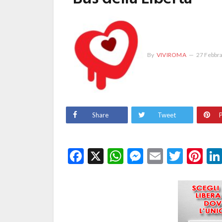
By
VIVIROMA
27 Febbr
Share
Tweet
P
Facebook
X
WhatsApp
Messenge
Email
Twitt
Pi