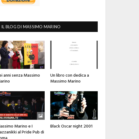
IL BLOG DI MASSIMO MARINO
ei anni senza Massimo
Un libro con dedica a
arino
Massimo Marino
assimo Marino e I
Black Oscar night 2001
azzanikki al Pride Pub di
oma