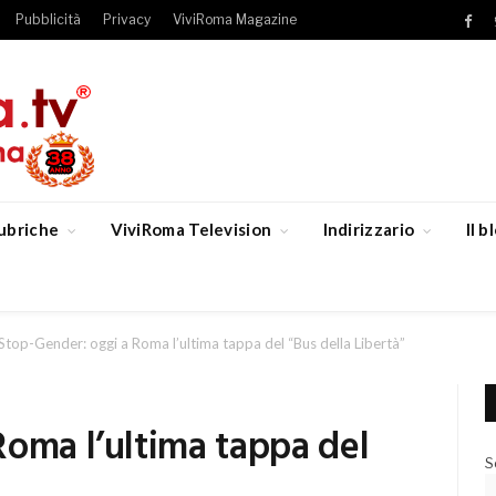
Pubblicità
Privacy
ViviRoma Magazine
Fac
ubriche
ViviRoma Television
Indirizzario
Il 
Stop-Gender: oggi a Roma l’ultima tappa del “Bus della Libertà”
Roma l’ultima tappa del
S