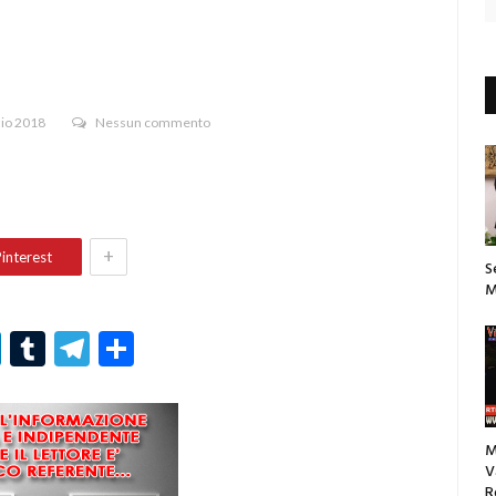
aio 2018
Nessun commento
+
interest
S
M
r
er
nterest
LinkedIn
Tumblr
Telegram
Condividi
M
V
R