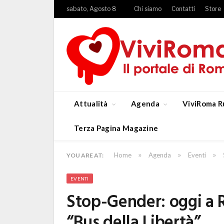
sabato, Agosto 8
Chi siamo
Contatti
Store
Attualità
Agenda
ViviRoma R
Terza Pagina Magazine
»
»
»
Home
Agenda
Eventi
YOU ARE AT:
EVENTI
Stop-Gender: oggi a 
“Bus della Libertà”