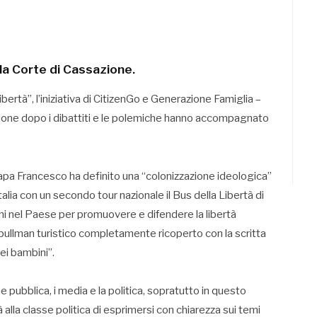
la Corte di Cassazione.
bertà”, l’iniziativa di CitizenGo e Generazione Famiglia –
izione dopo i dibattiti e le polemiche hanno accompagnato
apa Francesco ha definito una “colonizzazione ideologica”
talia con un secondo tour nazionale il Bus della Libertà di
ni nel Paese per promuovere e difendere la libertà
n pullman turistico completamente ricoperto con la scritta
ei bambini”.
 pubblica, i media e la politica, sopratutto in questo
 alla classe politica di esprimersi con chiarezza sui temi