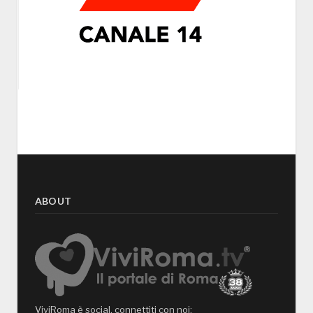
ABOUT
ViviRoma è social, connettiti con noi: