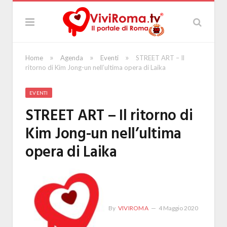
»
»
»
Home
Agenda
Eventi
STREET ART – Il
ritorno di Kim Jong-un nell’ultima opera di Laika
EVENTI
STREET ART – Il ritorno di
Kim Jong-un nell’ultima
opera di Laika
By
VIVIROMA
4 Maggio 2020