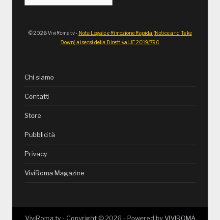
© 2026 ViviRoma.tv -
Nota Legale e Rimozione Rapida (Notice and Take
Down) ai sensi della Direttiva UE 2019/790
Chi siamo
Contatti
Store
Pubblicità
Privacy
ViviRoma Magazine
ViviRoma.tv - Copyright ©
2026
- Powered by
VIVIROMA