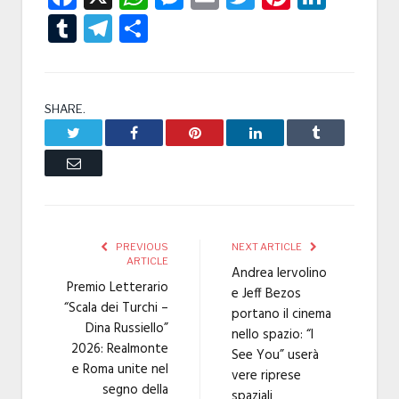
Tumblr
Telegram
Condividi
SHARE.
Twitter
Facebook
Pinterest
LinkedIn
Tumblr
Email
PREVIOUS
NEXT ARTICLE
ARTICLE
Andrea Iervolino
Premio Letterario
e Jeff Bezos
“Scala dei Turchi –
portano il cinema
Dina Russiello”
nello spazio: “I
2026: Realmonte
See You” userà
e Roma unite nel
vere riprese
segno della
spaziali