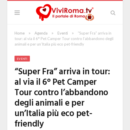
»
»
»
Home
Agenda
Eventi
“Super Fra” arriva in
tour: al via il 6° Pet Camper Tour contro l’abbandono degli
animali e per un’Italia più eco pet-friendly
EVENTI
“Super Fra” arriva in tour:
al via il 6° Pet Camper
Tour contro l’abbandono
degli animali e per
un’Italia più eco pet-
friendly