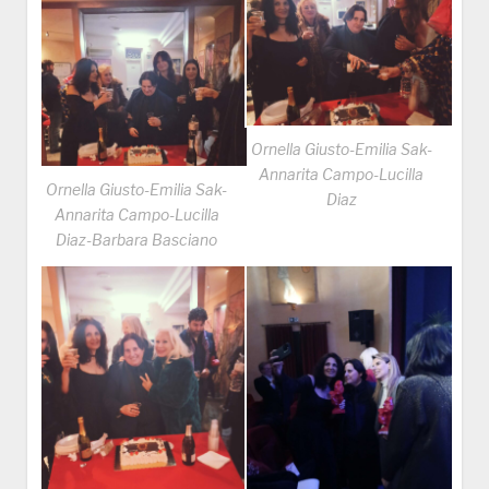
Ornella Giusto-Emilia Sak-
Annarita Campo-Lucilla
Ornella Giusto-Emilia Sak-
Diaz
Annarita Campo-Lucilla
Diaz-Barbara Basciano