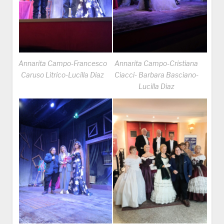
Annarita Campo-Francesco
Annarita Campo-Cristiana
Caruso Litrico-Lucilla Diaz
Ciacci- Barbara Basciano-
Lucilla Diaz