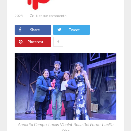
2025
Nessun commento
Share
Tweet
+
Pinterest
Annarita Campo-Lucas Vianini-Rosa Del Forno-Lucilla
Diaz