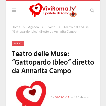
»
»
»
Home
Agenda
Eventi
Teatro delle Muse:
“Gattopardo Ibleo” diretto da Annarita Campo
EVENTI
Teatro delle Muse:
“Gattopardo Ibleo” diretto
da Annarita Campo
By
VIVIROMA
19 Febbraio