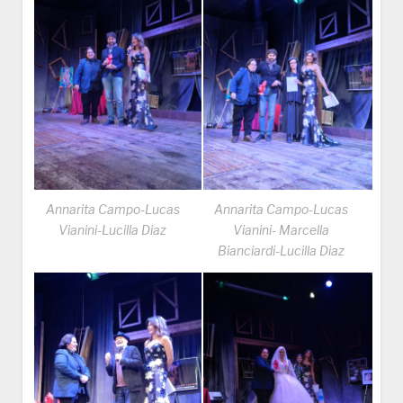
Annarita Campo-Lucas
Annarita Campo-Lucas
Vianini-Lucilla Diaz
Vianini- Marcella
Bianciardi-Lucilla Diaz