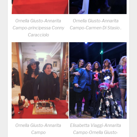
Ornella Giusto-Annarita
Ornella Giusto-Annarita
Campo-principessa Conny
Campo-Carmen Di Stasio .
Caracciolo
Ornella Giusto-Annarita
Elisabetta Viaggi-Annarita
Campo
Campo-Ornella Giusto-