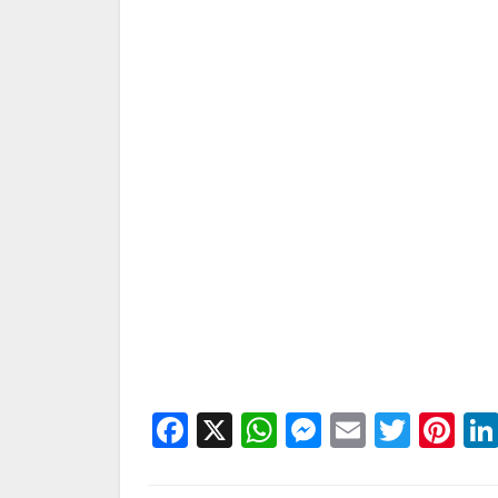
Facebook
X
WhatsApp
Messenge
Email
Twitt
Pi