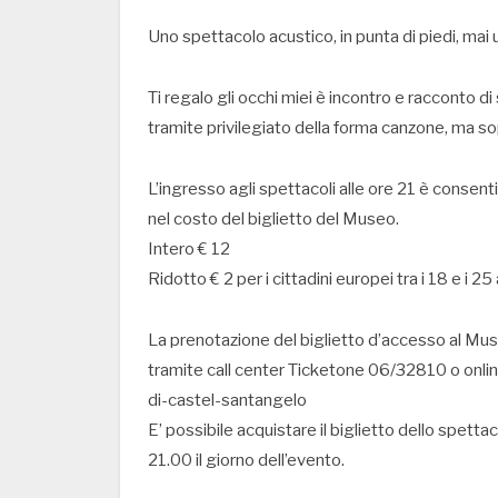
Uno spettacolo acustico, in punta di piedi, mai u
Ti regalo gli occhi miei è incontro e racconto di
tramite privilegiato della forma canzone, ma sop
L’ingresso agli spettacoli alle ore 21 è consenti
nel costo del biglietto del Museo.
Intero € 12
Ridotto € 2 per i cittadini europei tra i 18 e i 25
La prenotazione del biglietto d’accesso al Mu
tramite call center Ticketone 06/32810 o onli
di-castel-santangelo
E’ possibile acquistare il biglietto dello spett
21.00 il giorno dell’evento.