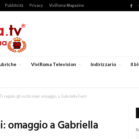
Pubblicità
Privacy
ViviRoma Magazine
Fac
ubriche
ViviRoma Television
Indirizzario
Il 
Ti regalo gli occhi miei: omaggio a Gabriella Ferri
ei: omaggio a Gabriella
S