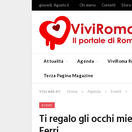
giovedì, Agosto 6
Chi siamo
Contatti
Store
Attualità
Agenda
ViviRoma R
Terza Pagina Magazine
»
»
»
Home
Agenda
Eventi
YOU ARE AT:
EVENTI
Ti regalo gli occhi mi
Ferri