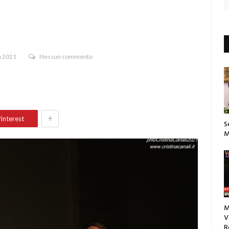
o 2021
Nessun commento
+
interest
S
M
M
V
R