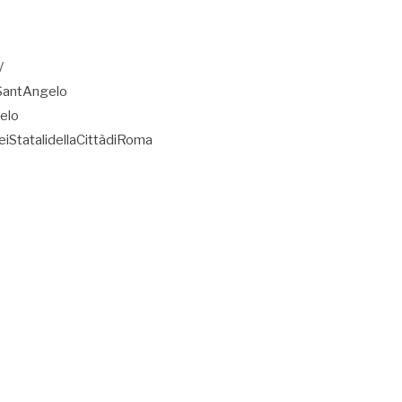
/
SantAngelo
elo
iStatalidellaCittàdiRoma