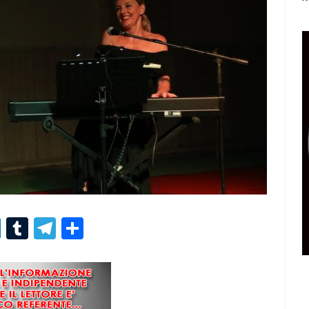
r
er
nterest
LinkedIn
Tumblr
Telegram
Condividi