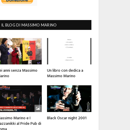
IL BLOG DI MASSIMO MARINO
ei anni senza Massimo
Un libro con dedica a
arino
Massimo Marino
assimo Marino e I
Black Oscar night 2001
azzanikki al Pride Pub di
oma