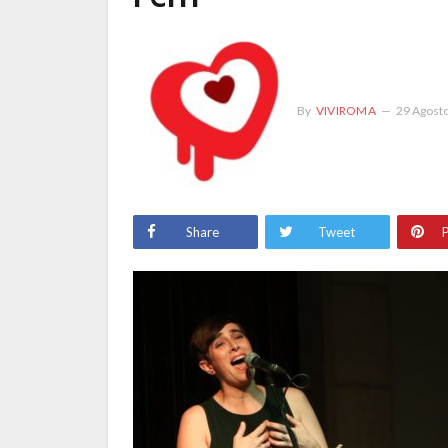
By
VIVIROMA
29 Agost
Share
Tweet
P