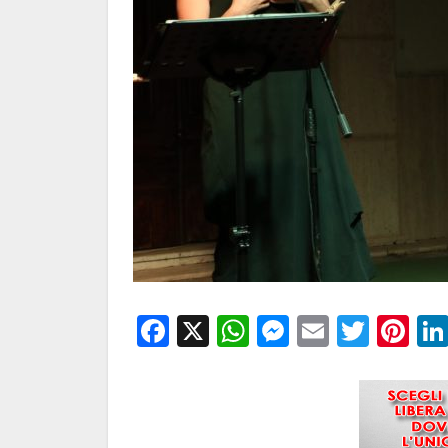
Facebook
X
WhatsApp
Messenge
Email
Twitt
Pi