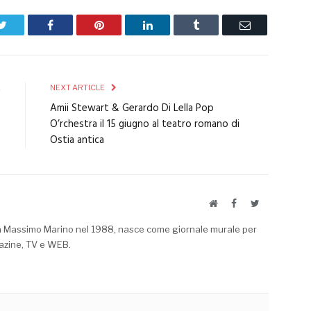
Twitter
Facebook
Pinterest
LinkedIn
Tumblr
Email
E
NEXT ARTICLE
e
Amii Stewart & Gerardo Di Lella Pop
e
O’rchestra il 15 giugno al teatro romano di
e
Ostia antica
Website
Facebook
Twitter
a Massimo Marino nel 1988, nasce come giornale murale per
azine, TV e WEB.