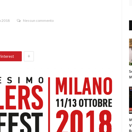
o 2018
Nessun commento
+
interest
S
M
M
V
R