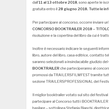
dall’
11 al 13 ottobre 2018
, sono aperte le iscr
gratuita entro il
28 giugno 2018. Tutte le in
Per partecipare al concorso, occorre inviare 
CONCORSO BOOKTRAILER 2018 – TITOL
risoluzione e la copertina del libro da cui è tratto
Inoltre è necessario indicare le seguenti informa
libro, autore del libro, casa editrice, contatt
saranno selezionati a insindacabile giudizio del 
BOOKTRAILER
che parteciperanno al conco
promossi da TRAILERSFILMFEST tramite tutti i s
sezione TRAILERSPROFESSIONAL del Festiv
Il miglior booktrailer votato sul sito del festiv
partecipare al Concorso tutti i BOOKTRAILER 
basilare – sottolinea Stefania Bianchi, direttrice 