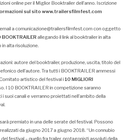
izioni online per il Miglior Booktrailer dell’anno. Iscrizione
formazioni sul sito www.trailersfilmfest.com
un’email a comunicazione@trailersfilmfest.com con oggetto
O BOOKTRAILER
allegando il link al booktrailer in alta
 in alta risoluzione.
zioni: autore del booktrailer, produzione, uscita, titolo del
o telefonico dell’autore. Tra tutti i BOOKTRAILER ammessi
Comitato artistico del festival i
10 MIGLIORI
rso. I 10 BOOKTRAILER in competizione saranno
uoi canali e verranno proiettati nell’ambito della
al.
al sarà premiato in una delle serate del festival. Possono
realizzati da giugno 2017 a giugno 2018. “Un connubio
del festival – quello fra trailer, protagonisti assoluti della