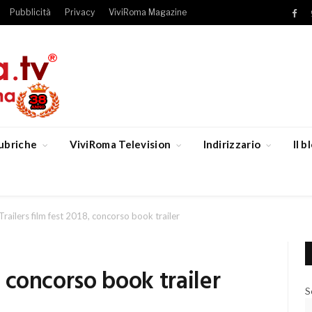
Pubblicità
Privacy
ViviRoma Magazine
Fac
ubriche
ViviRoma Television
Indirizzario
Il 
Trailers film fest 2018, concorso book trailer
8, concorso book trailer
S