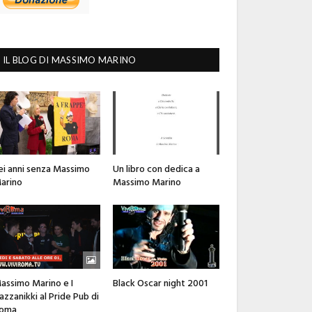
IL BLOG DI MASSIMO MARINO
ei anni senza Massimo
Un libro con dedica a
arino
Massimo Marino
assimo Marino e I
Black Oscar night 2001
azzanikki al Pride Pub di
oma