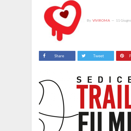
By
VIVIROMA
11 Giugn
Share
Tweet
P