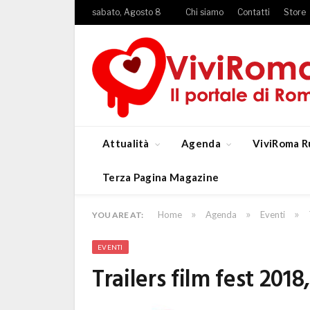
sabato, Agosto 8
Chi siamo
Contatti
Store
Attualità
Agenda
ViviRoma R
Terza Pagina Magazine
»
»
»
Home
Agenda
Eventi
YOU ARE AT:
EVENTI
Trailers film fest 201