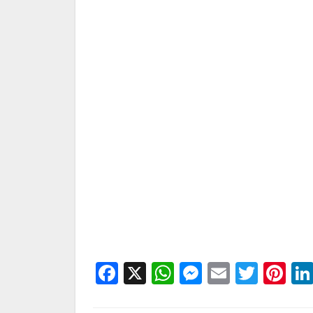
Facebook
X
WhatsApp
Messenge
Email
Twitt
Pi