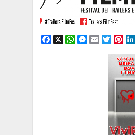
Facebook
X
WhatsApp
Messenge
Email
Twitt
Pi