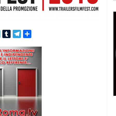
r
er
nterest
LinkedIn
Tumblr
Telegram
Condividi