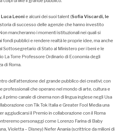
olpi di like il grande pubblico.
e
Luca Leoni
e alcuni dei suoi talent (
Sofia Viscardi, le
a storia di successo delle agenzie che hanno investito
 Non mancheranno i momenti istituzionali nei quali si
i fondi pubblici e rendere realtà le proprie idee, ma anche
 al Sottosegretario di Stato al Ministero per i beni e le
ario La Torre Professore Ordinario di Economia degli
nza di Roma.
ntro dell’attenzione del grande pubblico dei creativi; con
ure professionali che operano nel mondo di arte, cultura e
, il primo canale di cinema non di lingua inglese negli Usa
llaborazione con Tik Tok Italia e Greater Fool Media una
 per aggiudicarsi il Premio in collaborazione con il Roma
incontreremo personaggi come Lorenzo Farina di Baby
, Violetta – Disney) Nefer Anania (scrittrice da milioni di