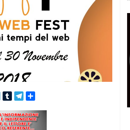
r
er
nterest
LinkedIn
Tumblr
Telegram
Condividi