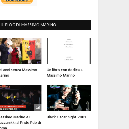
IL BLOG DI MASSIMO MARINO
ei anni senza Massimo
Un libro con dedica a
arino
Massimo Marino
assimo Marino e I
Black Oscar night 2001
azzanikki al Pride Pub di
oma