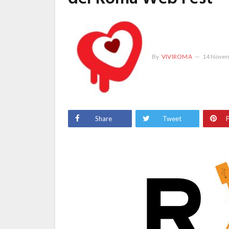
By
VIVIROMA
14 Novem
Share
Tweet
P