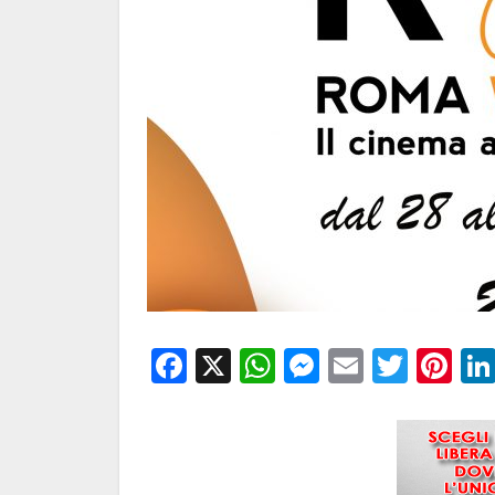
Facebook
X
WhatsApp
Messenge
Email
Twitt
Pi