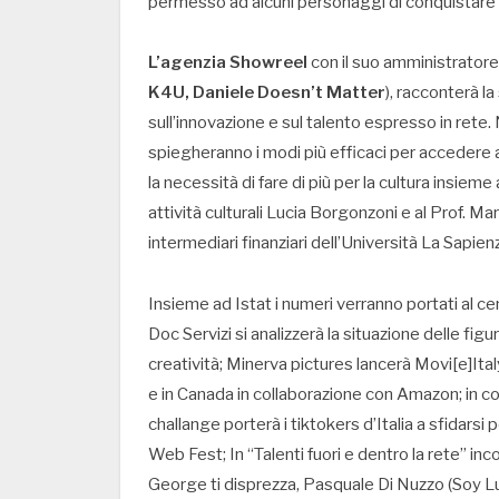
permesso ad alcuni personaggi di conquistare a c
L’agenzia Showreel
con il suo amministrator
K4U, Daniele Doesn’t Matter
), racconterà l
sull’innovazione e sul talento espresso in rete.
spiegheranno i modi più efficaci per accedere a
la necessità di fare di più per la cultura insieme
attività culturali Lucia Borgonzoni e al Prof. M
intermediari finanziari dell’Università La Sapie
Insieme ad Istat i numeri verranno portati al ce
Doc Servizi si analizzerà la situazione delle fig
creatività; Minerva pictures lancerà Movi[e]Italy
e in Canada in collaborazione con Amazon; in co
challange porterà i tiktokers d’Italia a sfidarsi
Web Fest; In “Talenti fuori e dentro la rete” 
George ti disprezza, Pasquale Di Nuzzo (Soy Luna