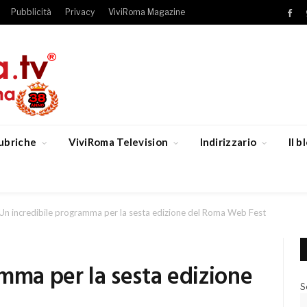
Pubblicità
Privacy
ViviRoma Magazine
Fac
ubriche
ViviRoma Television
Indirizzario
Il 
Un incredibile programma per la sesta edizione del Roma Web Fest
mma per la sesta edizione
S