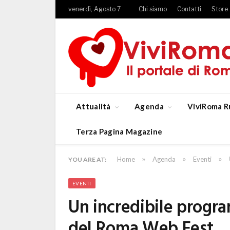
venerdì, Agosto 7
Chi siamo
Contatti
Store
Attualità
Agenda
ViviRoma R
Terza Pagina Magazine
»
»
»
Home
Agenda
Eventi
YOU ARE AT:
EVENTI
Un incredibile progra
del Roma Web Fest