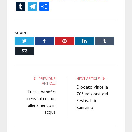
Tumblr
Telegram
Condividi
SHARE.
Twitter
Facebook
Pinterest
LinkedIn
Tumblr
Email
PREVIOUS
NEXT ARTICLE
ARTICLE
Diodato vince la
Tutti i benefici
70° edizione del
derivanti da un
Festival di
allenamento in
Sanremo
acqua