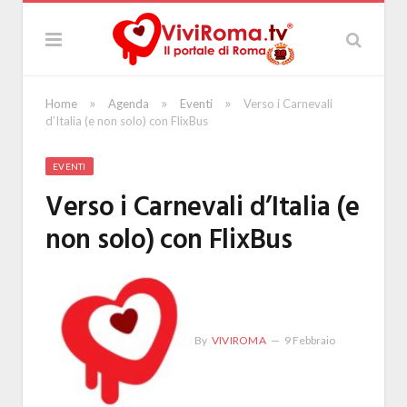
»
»
»
Home
Agenda
Eventi
Verso i Carnevali
d’Italia (e non solo) con FlixBus
EVENTI
Verso i Carnevali d’Italia (e
non solo) con FlixBus
By
VIVIROMA
9 Febbraio