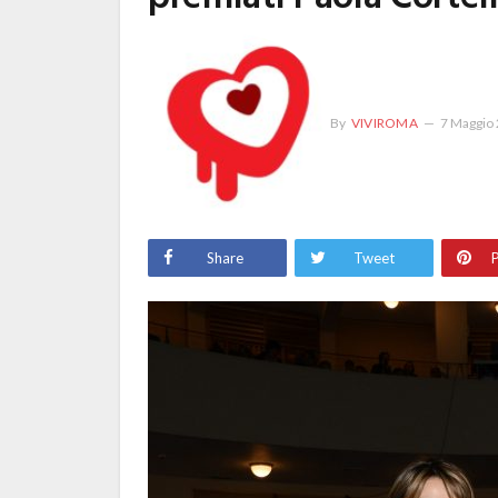
By
VIVIROMA
7 Maggio
Share
Tweet
P