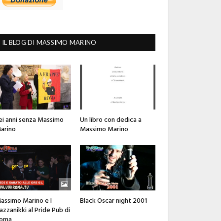
IL BLOG DI MASSIMO MARINO
ei anni senza Massimo
Un libro con dedica a
arino
Massimo Marino
assimo Marino e I
Black Oscar night 2001
azzanikki al Pride Pub di
oma