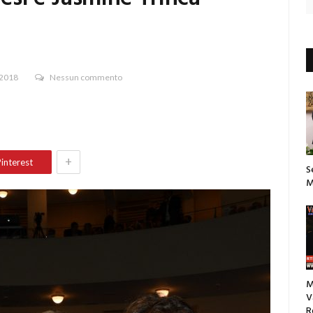
 2018
Nessun commento
+
interest
S
M
M
V
R