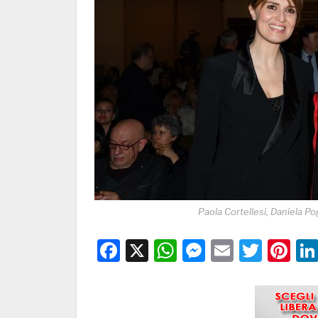
Paola Cortellesi, Daniela Po
Facebook
X
WhatsApp
Messenge
Email
Twitt
Pi