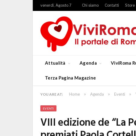
venerdì, Agosto 7
Chi siamo
Contatti
Store
Attualità
Agenda
ViviRoma R
Terza Pagina Magazine
»
»
»
Home
Agenda
Eventi
YOU ARE AT:
EVENTI
VIII edizione de “La Pe
premiati Paola Cortel