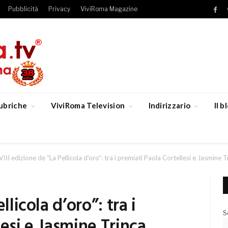
Pubblicità
Privacy
ViviRoma Magazine
Fac
ubriche
ViviRoma Television
Indirizzario
Il 
VIII edizione de “La Pellicola d’oro”: tra i premiati Paola Cortellesi e Jasmine T
llicola d’oro”: tra i
S
lesi e Jasmine Trinca