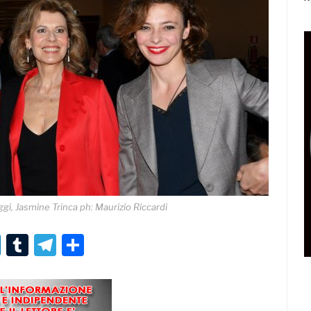
ggi, Jasmine Trinca ph: Maurizio Riccardi
r
er
nterest
LinkedIn
Tumblr
Telegram
Condividi