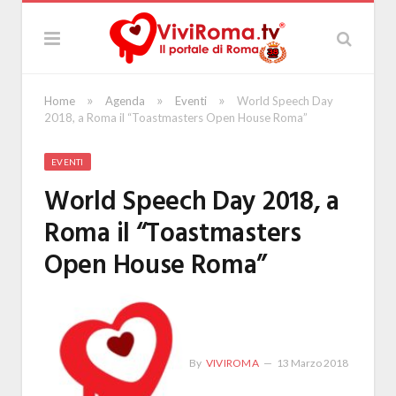
»
»
»
Home
Agenda
Eventi
World Speech Day
2018, a Roma il “Toastmasters Open House Roma”
EVENTI
World Speech Day 2018, a
Roma il “Toastmasters
Open House Roma”
By
VIVIROMA
13 Marzo 2018