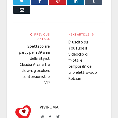
Twitter
Facebook
Pinterest
LinkedIn
Tumblr
Email
PREVIOUS
NEXT ARTICLE
ARTICLE
E’ uscito su
Spettacolare
YouTube il
party per i 39 anni
videoclip di
della Stylist
“Notti e
Claudia Arcara tra
temporali” del
clown, giocolieri,
trio elettro-pop
contorsionisti e
Kobaan
VIP
VIVIROMA
Website
Facebook
Twitter