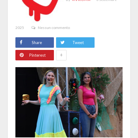
2025
Nessun commento
Share
Tweet
+
Pinterest