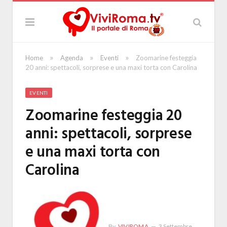
»
»
»
Home
Agenda
Eventi
Zoomarine festeggia
20 anni: spettacoli, sorprese e una maxi torta con Carolina
EVENTI
Zoomarine festeggia 20
anni: spettacoli, sorprese
e una maxi torta con
Carolina
By
VIVIROMA
3 Settembre