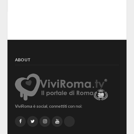
ABOUT
ViviRoma è social, connettiti con noi:
Facebook
Twitter
Instagram
YouTube
TikTok