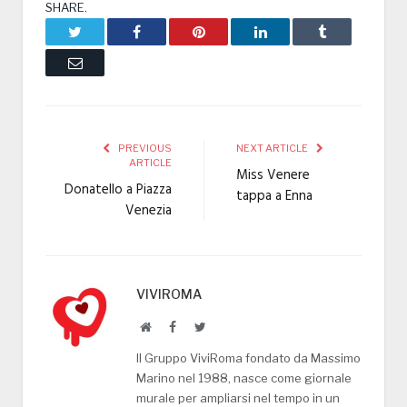
SHARE.
Twitter
Facebook
Pinterest
LinkedIn
Tumblr
Email
PREVIOUS
NEXT ARTICLE
ARTICLE
Miss Venere
Donatello a Piazza
tappa a Enna
Venezia
VIVIROMA
Website
Facebook
Twitter
Il Gruppo ViviRoma fondato da Massimo
Marino nel 1988, nasce come giornale
murale per ampliarsi nel tempo in un