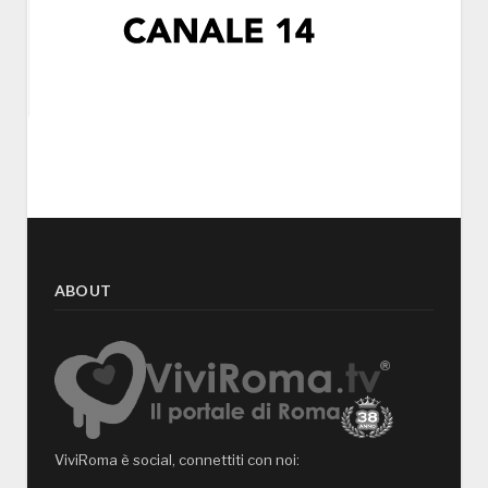
ABOUT
ViviRoma è social, connettiti con noi: