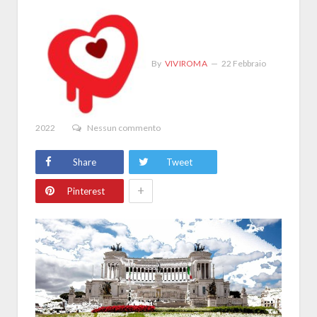
By
VIVIROMA
22 Febbraio
2022
Nessun commento
Share
Tweet
+
Pinterest