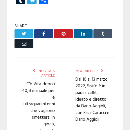
SHARE.
Twitter
Facebook
Pinterest
LinkedIn
Tumblr
Email
PREVIOUS
NEXT ARTICLE
ARTICLE
Dal 10 al 13 marzo
C’è Vita dopo i
2022, Sisifo è in
40, il manuale per
pausa caffè,
le
ideato e diretto
ultraquarantenni
da Dario Aggioli,
che vogliono
con Elisa Carucci e
rimettersi in
Dario Aggioli
gioco,