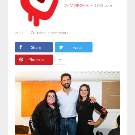
By
VIVIROMA
19 Ottobre
2021
Nessun commento
Share
Tweet
+
Pinterest