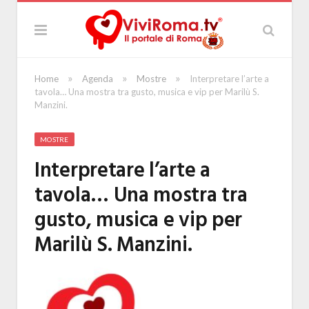
»
»
»
Home
Agenda
Mostre
Interpretare l’arte a
tavola… Una mostra tra gusto, musica e vip per Marilù S.
Manzini.
MOSTRE
Interpretare l’arte a
tavola… Una mostra tra
gusto, musica e vip per
Marilù S. Manzini.