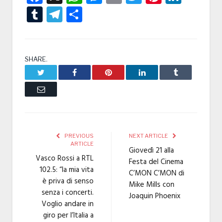
Tumblr
Telegram
Condividi
SHARE.
Twitter
Facebook
Pinterest
LinkedIn
Tumblr
Email
PREVIOUS
NEXT ARTICLE
ARTICLE
Giovedì 21 alla
Vasco Rossi a RTL
Festa del Cinema
102.5: “la mia vita
C’MON C’MON di
è priva di senso
Mike Mills con
senza i concerti.
Joaquin Phoenix
Voglio andare in
giro per l’Italia a