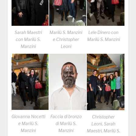
Sarah Maestri
Marilù S. Manzini
Lele Dinero con
con Marilù S.
e Christopher
Marilù S. Manzini
Manzini
Leoni
Faccia di bronzo
Giovanna Nocetti
Christopher
di Marilù S.
e Marilù S.
Leoni, Sarah
Manzini
Manzini
Maestri, Marilù S.