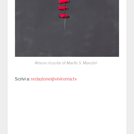
Attese ricucite di Marilù S. Manzini
Scrivi a:
redazione@viviroma.tv