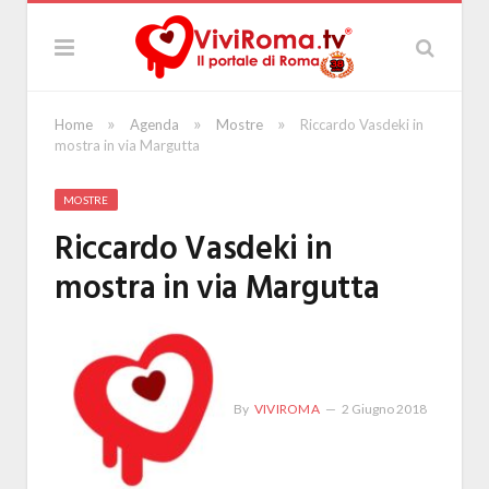
»
»
»
Home
Agenda
Mostre
Riccardo Vasdeki in
mostra in via Margutta
MOSTRE
Riccardo Vasdeki in
mostra in via Margutta
By
VIVIROMA
2 Giugno 2018