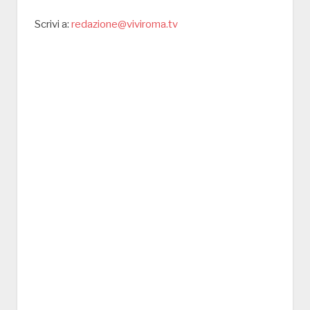
Scrivi a:
redazione@viviroma.tv