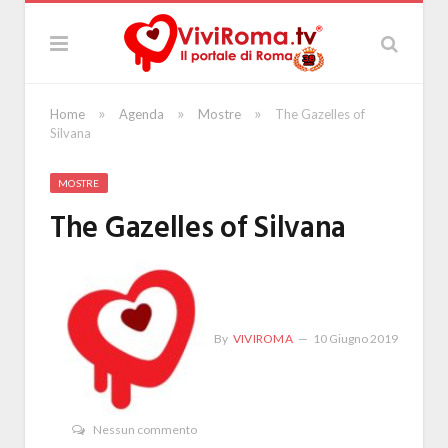
»
»
»
Home
Agenda
Mostre
The Gazelles of
Silvana
MOSTRE
The Gazelles of Silvana
By
VIVIROMA
10 Giugno 2019
Nessun commento