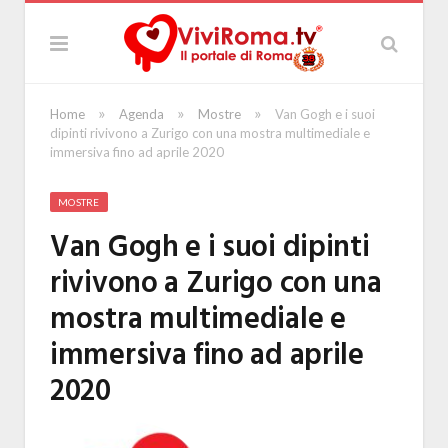
»
»
»
Home
Agenda
Mostre
Van Gogh e i suoi
dipinti rivivono a Zurigo con una mostra multimediale e
immersiva fino ad aprile 2020
MOSTRE
Van Gogh e i suoi dipinti
rivivono a Zurigo con una
mostra multimediale e
immersiva fino ad aprile
2020