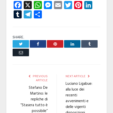
Facebook
X
WhatsApp
Messenger
Email
Twitter
Pintere
Linke
Tumblr
Telegram
Condividi
SHARE.
Twitter
Facebook
Pinterest
LinkedIn
Tumblr
Email
PREVIOUS
NEXT ARTICLE
ARTICLE
Luciano Ligabue:
Stefano De
alla luce dei
Martino: le
recenti
repliche di
avvenimenti e
“Stasera tutto è
delle vigenti
possibile”
disposizioni