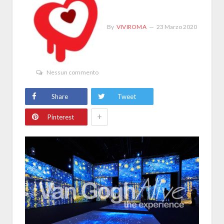
By
VIVIROMA
23 Marzo 2020
Nessun commento
Share
Tweet
+
Pinterest