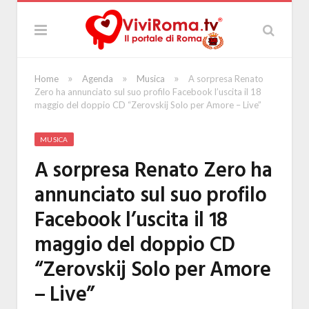
»
»
»
Home
Agenda
Musica
A sorpresa Renato
Zero ha annunciato sul suo profilo Facebook l’uscita il 18
maggio del doppio CD “Zerovskij Solo per Amore – Live”
MUSICA
A sorpresa Renato Zero ha
annunciato sul suo profilo
Facebook l’uscita il 18
maggio del doppio CD
“Zerovskij Solo per Amore
– Live”