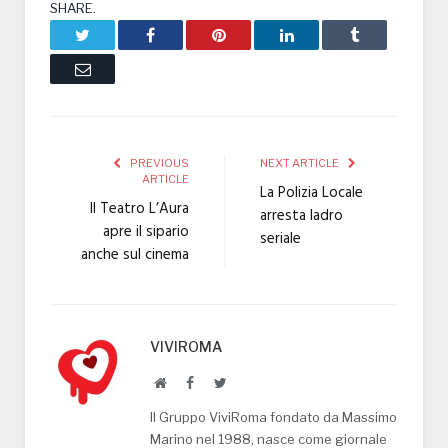
SHARE.
Twitter
Facebook
Pinterest
LinkedIn
Tumblr
Email
PREVIOUS
NEXT ARTICLE
ARTICLE
La Polizia Locale
Il Teatro L’Aura
arresta ladro
apre il sipario
seriale
anche sul cinema
VIVIROMA
Website
Facebook
Twitter
Il Gruppo ViviRoma fondato da Massimo
Marino nel 1988, nasce come giornale