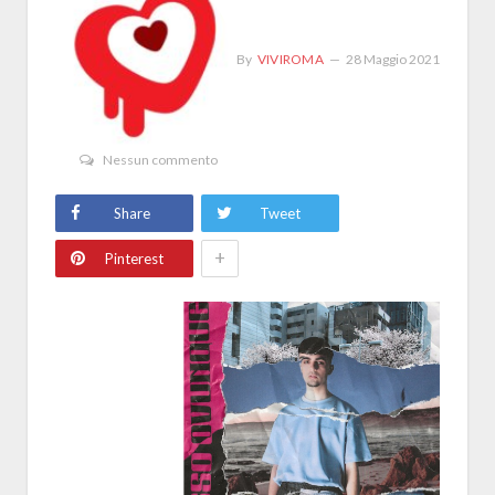
By
VIVIROMA
28 Maggio 2021
Nessun commento
Share
Tweet
+
Pinterest