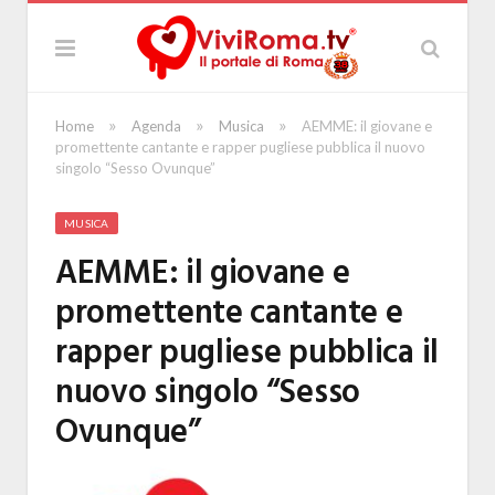
»
»
»
Home
Agenda
Musica
AEMME: il giovane e
promettente cantante e rapper pugliese pubblica il nuovo
singolo “Sesso Ovunque”
MUSICA
AEMME: il giovane e
promettente cantante e
rapper pugliese pubblica il
nuovo singolo “Sesso
Ovunque”