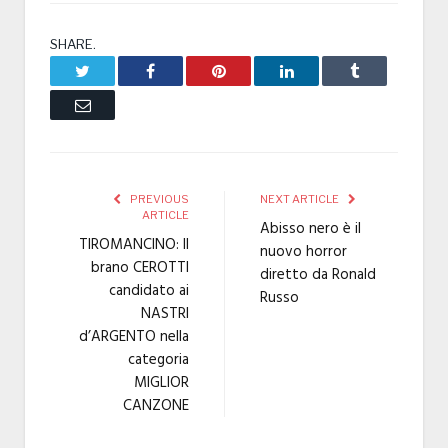
SHARE.
Twitter
Facebook
Pinterest
LinkedIn
Tumblr
Email
PREVIOUS
NEXT ARTICLE
ARTICLE
Abisso nero è il
TIROMANCINO: Il
nuovo horror
brano CEROTTI
diretto da Ronald
candidato ai
Russo
NASTRI
d’ARGENTO nella
categoria
MIGLIOR
CANZONE