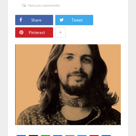
Nessun commento
Share
Tweet
+
Pinterest