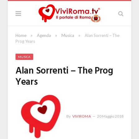
»
»
»
Home
Agenda
Musica
Alan Sorrenti – The
Prog Years
MUSICA
Alan Sorrenti – The Prog
Years
By
VIVIROMA
20 Maggio 2018