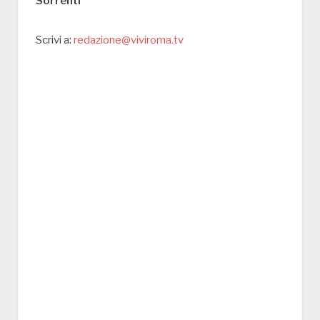
Sorrenti
Scrivi a:
redazione@viviroma.tv