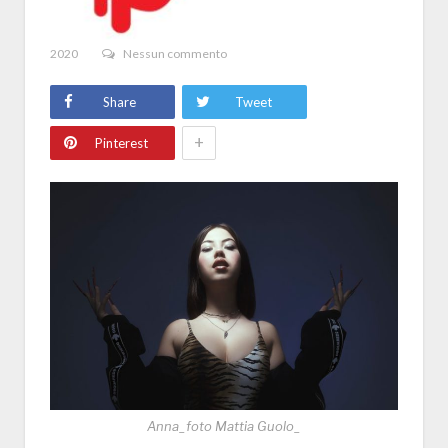
2020
Nessun commento
Share
Tweet
+
Pinterest
Anna_foto Mattia Guolo_