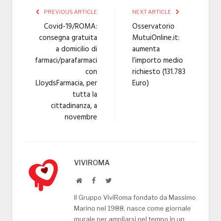
PREVIOUS ARTICLE
NEXT ARTICLE
Covid-19/ROMA:
Osservatorio
consegna gratuita
MutuiOnline.it:
a domicilio di
aumenta
farmaci/parafarmaci
l’importo medio
con
richiesto (131.783
LloydsFarmacia, per
Euro)
tutta la
cittadinanza, a
novembre
VIVIROMA
Website
Facebook
Twitter
Il Gruppo ViviRoma fondato da Massimo
Marino nel 1988, nasce come giornale
murale per ampliarsi nel tempo in un