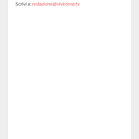
Scrivi a:
redazione@viviroma.tv