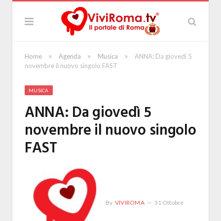
»
»
»
Home
Agenda
Musica
ANNA: Da giovedì 5
novembre il nuovo singolo FAST
MUSICA
ANNA: Da giovedì 5
novembre il nuovo singolo
FAST
By
VIVIROMA
31 Ottobre