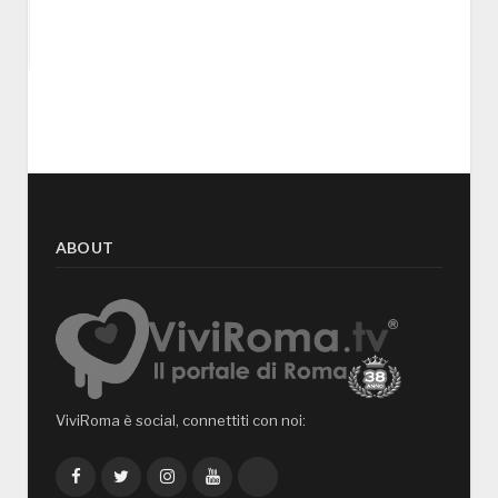
ABOUT
ViviRoma è social, connettiti con noi:
Facebook
Twitter
Instagram
YouTube
TikTok