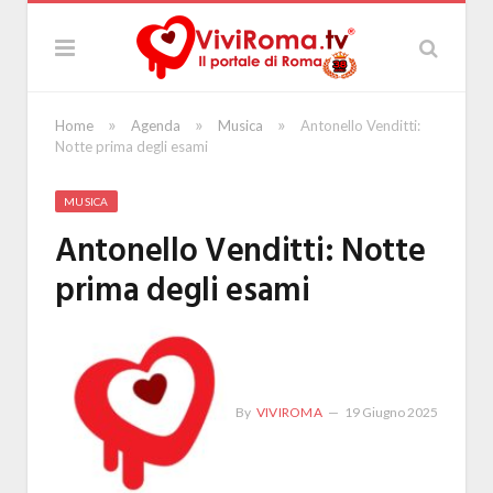
»
»
»
Home
Agenda
Musica
Antonello Venditti:
Notte prima degli esami
MUSICA
Antonello Venditti: Notte
prima degli esami
By
VIVIROMA
19 Giugno 2025