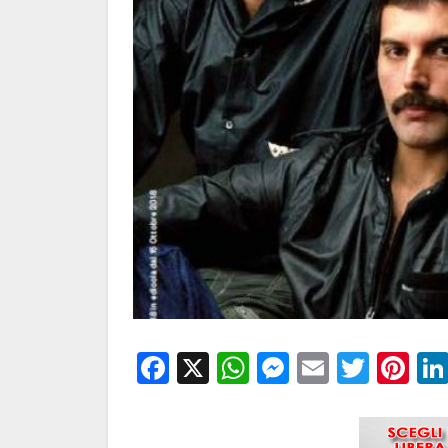
Facebook
X
WhatsApp
Messenge
Email
Twitt
Pi