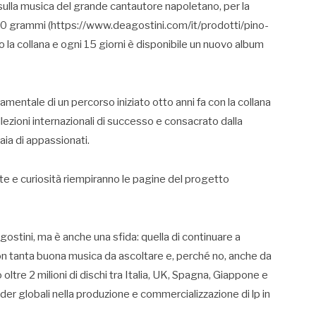
 sulla musica del grande cantautore napoletano, per la
180 grammi (https://www.deagostini.com/it/prodotti/pino-
o la collana e ogni 15 giorni è disponibile un nuovo album
entale di un percorso iniziato otto anni fa con la collana
llezioni internazionali di successo e consacrato dalla
ia di appassionati.
ste e curiosità riempiranno le pagine del progetto
ostini, ma è anche una sfida: quella di continuare a
con tanta buona musica da ascoltare e, perché no, anche da
oltre 2 milioni di dischi tra Italia, UK, Spagna, Giappone e
eader globali nella produzione e commercializzazione di lp in