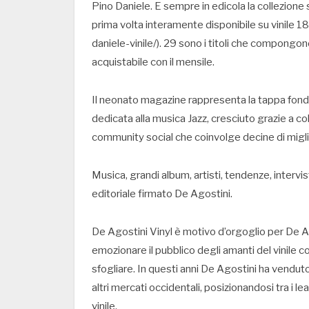
Pino Daniele. E sempre in edicola la collezione
prima volta interamente disponibile su vinile 
daniele-vinile/). 29 sono i titoli che compongon
acquistabile con il mensile.
Il neonato magazine rappresenta la tappa fondam
dedicata alla musica Jazz, cresciuto grazie a co
community social che coinvolge decine di miglia
Musica, grandi album, artisti, tendenze, intervi
editoriale firmato De Agostini.
De Agostini Vinyl è motivo d’orgoglio per De Ag
emozionare il pubblico degli amanti del vinile 
sfogliare. In questi anni De Agostini ha venduto 
altri mercati occidentali, posizionandosi tra i l
vinile.