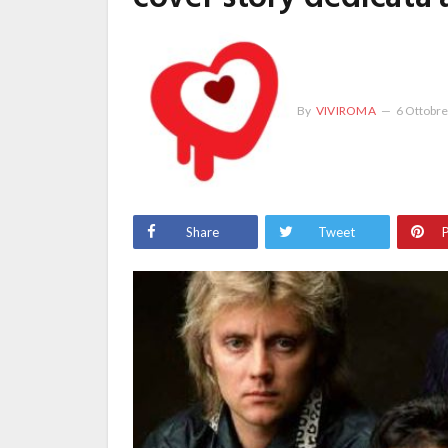
By
VIVIROMA
6 Ottobr
Share
Tweet
P