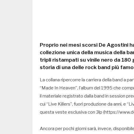
Proprio nei mesi scorsi De Agostini 
collezione unica della musica della ban
tripli ristampati su vinile nero da 180 
storia di una delle rock band più famos
La collana ripercorre la carriera della band a pa
“Made In Heaven”, l’album del 1995 che compren
il materiale registrato dalla band in session prec
cui “Live Killers”, fuori produzione da anni, e 
questa veste esclusiva con 3lp (https://www.de
Ancora per pochi giorni sarà, invece, disponibi