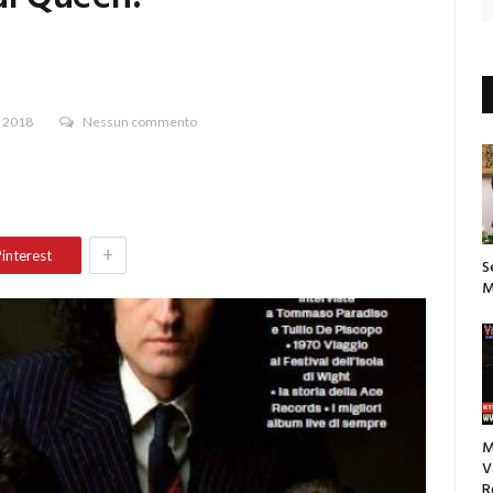
e 2018
Nessun commento
+
interest
S
M
M
V
R