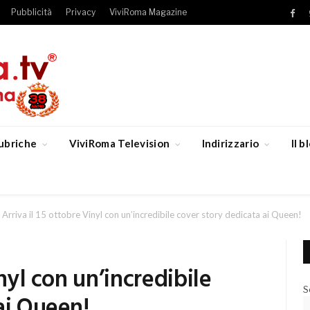
Pubblicità
Privacy
ViviRoma Magazine
Fac
ubriche
ViviRoma Television
Indirizzario
Il 
Arriva il 15 ottobre Vinyl con un’incredibile cover story dedicata ai Queen!
inyl con un’incredibile
S
ai Queen!