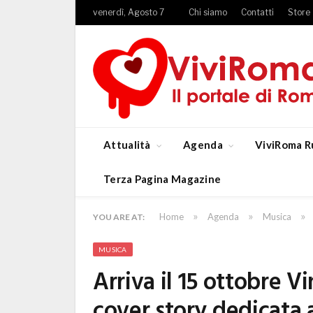
venerdì, Agosto 7
Chi siamo
Contatti
Store
Attualità
Agenda
ViviRoma R
Terza Pagina Magazine
»
»
»
Home
Agenda
Musica
YOU ARE AT:
MUSICA
Arriva il 15 ottobre V
cover story dedicata 