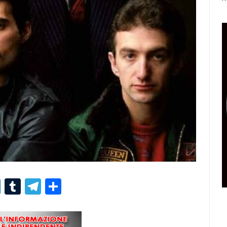
r
er
nterest
LinkedIn
Tumblr
Telegram
Condividi