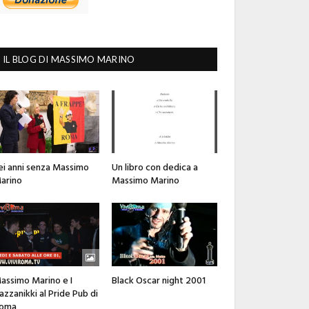
IL BLOG DI MASSIMO MARINO
ei anni senza Massimo
Un libro con dedica a
arino
Massimo Marino
assimo Marino e I
Black Oscar night 2001
azzanikki al Pride Pub di
oma