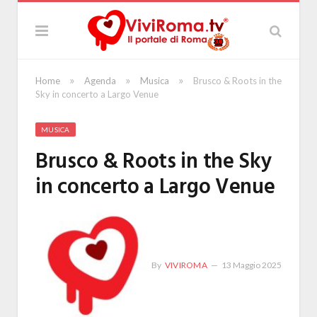
»
»
»
Home
Agenda
Musica
Brusco & Roots in the
Sky in concerto a Largo Venue
MUSICA
Brusco & Roots in the Sky
in concerto a Largo Venue
By
VIVIROMA
13 Maggio 2025