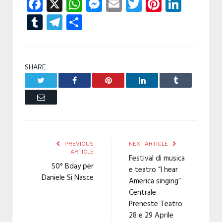
Facebook
X
WhatsApp
Messenger
Email
Twitter
Pintere
Linke
Tumblr
Telegram
Condividi
SHARE.
Twitter
Facebook
Pinterest
LinkedIn
Tumblr
Email
PREVIOUS
NEXT ARTICLE
ARTICLE
Festival di musica
50° Bday per
e teatro “I hear
Daniele Si Nasce
America singing”
Centrale
Preneste Teatro
28 e 29 Aprile