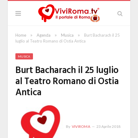
»
»
»
Home
Agenda
Musica
Burt Bacharach il 25
luglio al Teatro Romano di Ostia Antica
MUSICA
Burt Bacharach il 25 luglio
al Teatro Romano di Ostia
Antica
By
VIVIROMA
23 Aprile 2018