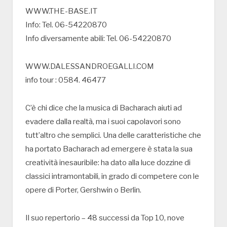
WWW.THE-BASE.IT
Info: Tel. 06-54220870
Info diversamente abili: Tel. 06-54220870
WWW.DALESSANDROEGALLI.COM
info tour : 0584. 46477
C’è chi dice che la musica di Bacharach aiuti ad
evadere dalla realtà, ma i suoi capolavori sono
tutt’altro che semplici. Una delle caratteristiche che
ha portato Bacharach ad emergere è stata la sua
creatività inesauribile: ha dato alla luce dozzine di
classici intramontabili, in grado di competere con le
opere di Porter, Gershwin o Berlin.
Il suo repertorio – 48 successi da Top 10, nove