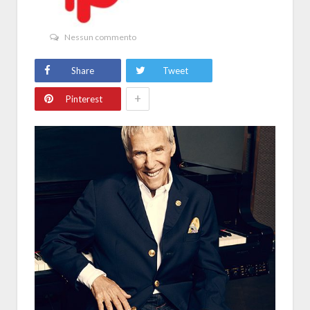
Nessun commento
Share
Tweet
+
Pinterest