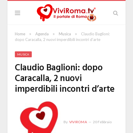
»
»
»
Home
Agenda
Musica
Claudio Baglioni:
dopo Caracalla, 2 nuovi imperdibili incontri d’arte
MUSICA
Claudio Baglioni: dopo
Caracalla, 2 nuovi
imperdibili incontri d’arte
By
VIVIROMA
20 Febbraio