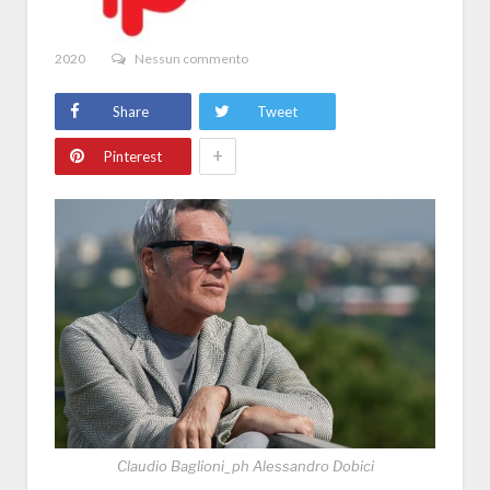
2020
Nessun commento
Share
Tweet
+
Pinterest
Claudio Baglioni_ph Alessandro Dobici