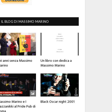
IL BLOG DI MASSIMO MARINO
ei anni senza Massimo
Un libro con dedica a
arino
Massimo Marino
assimo Marino e I
Black Oscar night 2001
azzanikki al Pride Pub di
oma