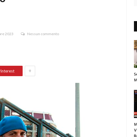
bre 2023
Nessun commento
+
interest
S
M
M
V
R