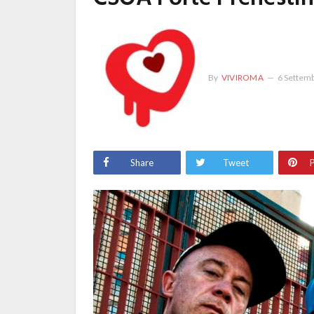
By
VIVIROMA
6 Settem
Share
Tweet
P