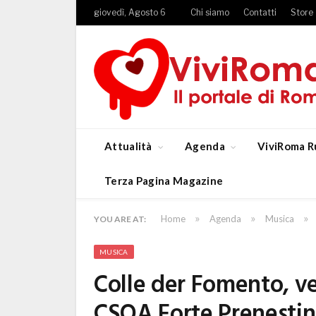
giovedì, Agosto 6
Chi siamo
Contatti
Store
Attualità
Agenda
ViviRoma R
Terza Pagina Magazine
»
»
»
Home
Agenda
Musica
YOU ARE AT:
MUSICA
Colle der Fomento, ve
CSOA Forte Prenesti