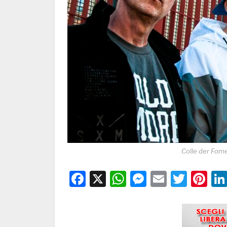
Colle der Fomen
Facebook
X
WhatsApp
Messenge
Email
Twitt
Pi