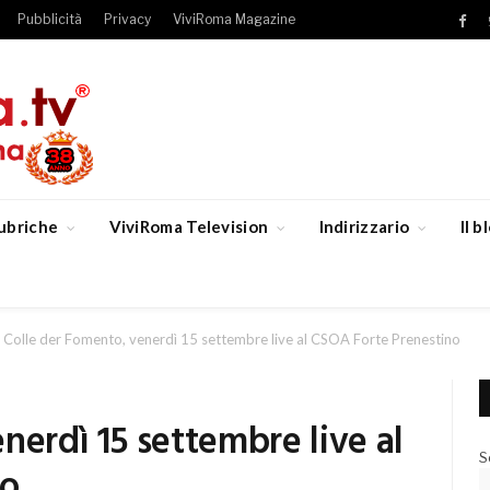
Pubblicità
Privacy
ViviRoma Magazine
Fac
ubriche
ViviRoma Television
Indirizzario
Il 
Colle der Fomento, venerdì 15 settembre live al CSOA Forte Prenestino
nerdì 15 settembre live al
S
no