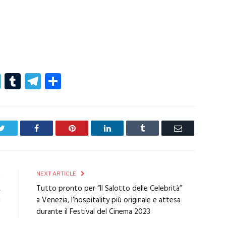
r
er
nterest
LinkedIn
Tumblr
Telegram
Condividi
Twitter
Facebook
Pinterest
LinkedIn
Tumblr
Email
E
NEXT ARTICLE
,
Tutto pronto per “Il Salotto delle Celebrità”
l
a Venezia, l’hospitality più originale e attesa
a
durante il Festival del Cinema 2023