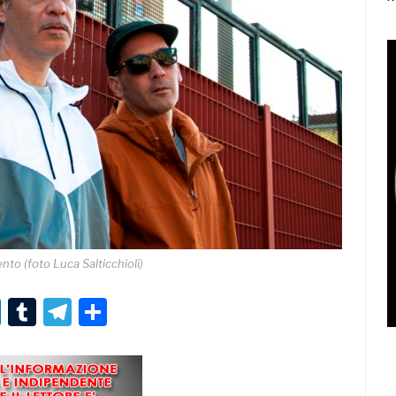
to (foto Luca Salticchioli)
r
er
nterest
LinkedIn
Tumblr
Telegram
Condividi