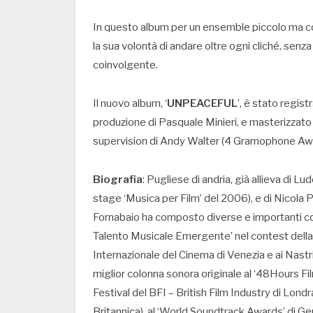
In questo album per un ensemble piccolo ma com
la sua volontà di andare oltre ogni cliché, senz
coinvolgente.
Il nuovo album, ‘
UNPEACEFUL
’, è stato regist
produzione di Pasquale Minieri, e masterizzato 
supervision di Andy Walter (4 Gramophone Aw
Biografia
: Pugliese di andria, già allieva di Lu
stage ‘Musica per Film’ del 2006), e di Nicola 
Fornabaio ha composto diverse e importanti co
Talento Musicale Emergente’ nel contest della ri
Internazionale del Cinema di Venezia e ai Nast
miglior colonna sonora originale al ‘48Hours Film
Festival del BFI – British Film Industry di Lon
Britannica), al ‘World Soundtrack Awards’ di Gen