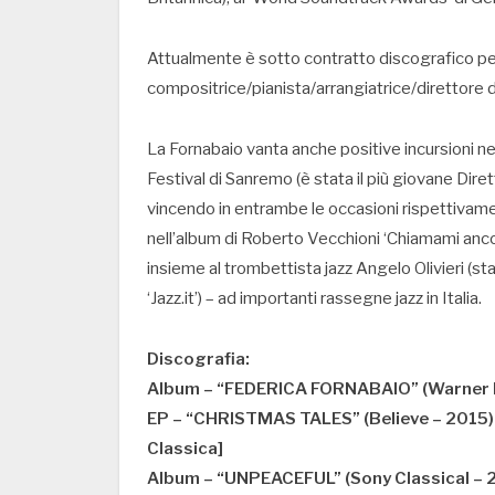
Attualmente è sotto contratto discografico
compositrice/pianista/arrangiatrice/direttore d
La Fornabaio vanta anche positive incursioni nel ‘
Festival di Sanremo (è stata il più giovane Diret
vincendo in entrambe le occasioni rispettivam
nell’album di Roberto Vecchioni ‘Chiamami anco
insieme al trombettista jazz Angelo Olivieri (sta
‘Jazz.it’) – ad importanti rassegne jazz in Italia.
Discografia:
Album – “FEDERICA FORNABAIO” (Warner 
EP – “CHRISTMAS TALES” (Believe – 2015) – 
Classica]
Album – “UNPEACEFUL” (Sony Classical – 