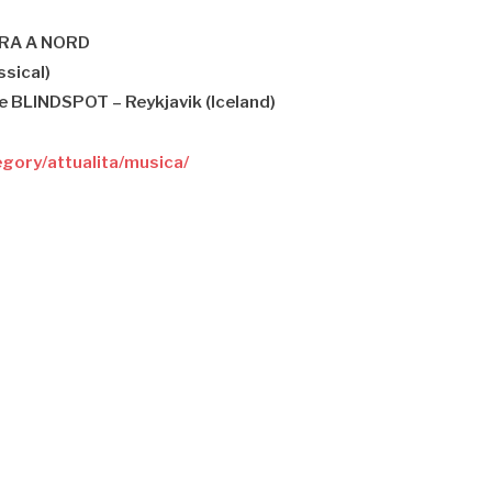
ERA A NORD
sical)
e BLINDSPOT – Reykjavik (Iceland)
egory/attualita/musica/