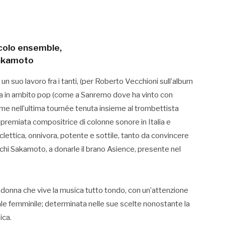
ccolo ensemble,
Sakamoto
 un suo lavoro fra i tanti, (per Roberto Vecchioni sull’album
ra in ambito pop (come a Sanremo dove ha vinto con
come nell’ultima tournée tenuta insieme al trombettista
uripremiata compositrice di colonne sonore in Italia e
clettica, onnivora, potente e sottile, tanto da convincere
chi Sakamoto, a donarle il brano Asience, presente nel
 donna che vive la musica tutto tondo, con un’attenzione
ale femminile; determinata nelle sue scelte nonostante la
ica.