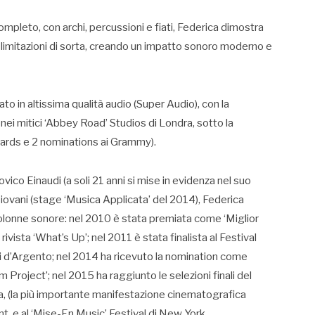
pleto, con archi, percussioni e fiati, Federica dimostra
a limitazioni di sorta, creando un impatto sonoro moderno e
rato in altissima qualità audio (Super Audio), con la
nei mitici ‘Abbey Road’ Studios di Londra, sotto la
ards e 2 nominations ai Grammy).
dovico Einaudi (a soli 21 anni si mise in evidenza nel suo
Piovani (stage ‘Musica Applicata’ del 2014), Federica
lonne sonore: nel 2010 è stata premiata come ‘Miglior
vista ‘What’s Up’; nel 2011 è stata finalista al Festival
ri d’Argento; nel 2014 ha ricevuto la nomination come
 Project’; nel 2015 ha raggiunto le selezioni finali del
dra, (la più importante manifestazione cinematografica
t, e al ‘Mise-En Music’ Festival di New York.