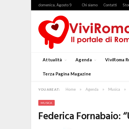
domenica, Agosto 9
Chi siamo
Contatti
Sto
Attualità
Agenda
ViviRoma R
Terza Pagina Magazine
»
»
»
Home
Agenda
Musica
YOU ARE AT:
MUSICA
Federica Fornabaio: 