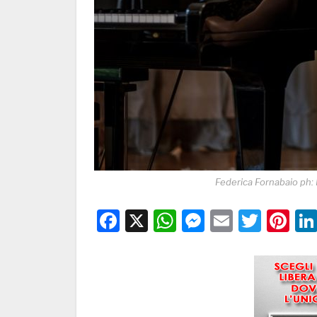
Federica Fornabaio 
Facebook
X
WhatsApp
Messenge
Email
Twitt
Pi