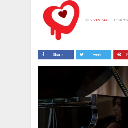
By
VIVIROMA
17 Marzo
Share
Tweet
P