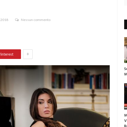
 2018
Nessun commento
+
interest
S
M
M
V
R