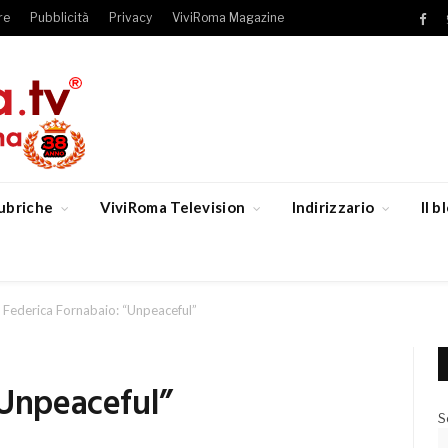
re
Pubblicità
Privacy
ViviRoma Magazine
Fac
ubriche
ViviRoma Television
Indirizzario
Il 
Federica Fornabaio: “Unpeaceful”
“Unpeaceful”
S