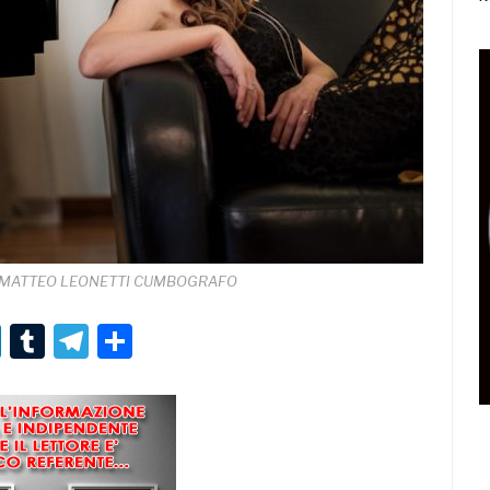
ph: MATTEO LEONETTI CUMBOGRAFO
r
er
nterest
LinkedIn
Tumblr
Telegram
Condividi