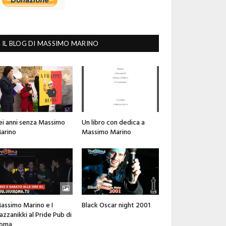
IL BLOG DI MASSIMO MARINO
ei anni senza Massimo
Un libro con dedica a
arino
Massimo Marino
assimo Marino e I
Black Oscar night 2001
azzanikki al Pride Pub di
oma