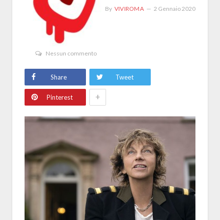
By
VIVIROMA
2 Gennaio 2020
Nessun commento
Share
Tweet
+
Pinterest