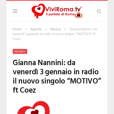
»
»
»
Home
Agenda
Musica
Gianna Nannini: da
venerdì 3 gennaio in radio il nuovo singolo “MOTIVO” ft
Coez
MUSICA
Gianna Nannini: da
venerdì 3 gennaio in radio
il nuovo singolo “MOTIVO”
ft Coez