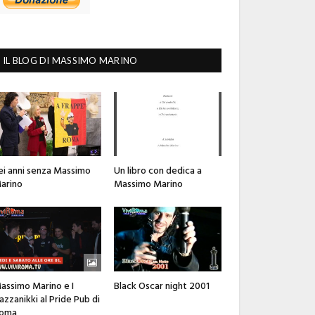
IL BLOG DI MASSIMO MARINO
ei anni senza Massimo
Un libro con dedica a
arino
Massimo Marino
assimo Marino e I
Black Oscar night 2001
azzanikki al Pride Pub di
oma