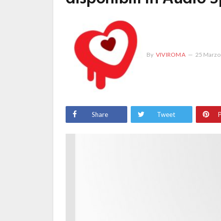
By
VIVIROMA
25 Marzo
Share
Tweet
P