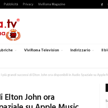
Pubblicità
Privacy
ViviRoma Magazine
Fac
ubriche
ViviRoma Television
Indirizzario
Il 
I più grandi successi di Elton John ora disponibili in Audio Spaziale su Apple 
di Elton John ora
S
Spaziale su Apple Music