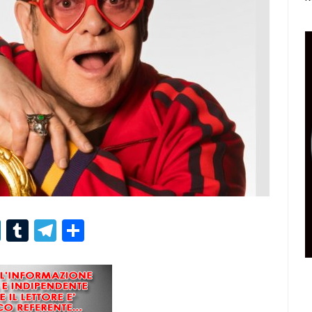
r
er
nterest
LinkedIn
Tumblr
Telegram
Condividi