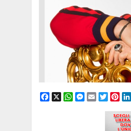
Facebook
X
WhatsApp
Messenge
Email
Twitt
Pi