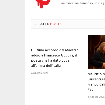
ampliarsi nel tempo in un mag
RELATED
POSTS
L’ultimo accordo del Maestro:
addio a Francesco Guccini, il
poeta che ha dato voce
all’anima dell’Italia
6 Agosto 2026
Maurizio M
Laurenti 
Franco Cal
Papi
5 Agosto 2026