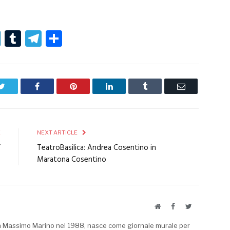
r
er
nterest
LinkedIn
Tumblr
Telegram
Condividi
Twitter
Facebook
Pinterest
LinkedIn
Tumblr
Email
E
NEXT ARTICLE
”
TeatroBasilica: Andrea Cosentino in
Maratona Cosentino
Website
Facebook
Twitter
a Massimo Marino nel 1988, nasce come giornale murale per