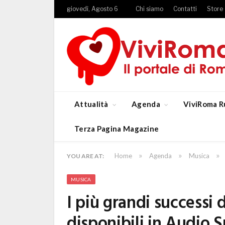
giovedì, Agosto 6
Chi siamo
Contatti
Store
Attualità
Agenda
ViviRoma R
Terza Pagina Magazine
»
»
»
Home
Agenda
Musica
YOU ARE AT:
MUSICA
I più grandi successi 
disponibili in Audio 