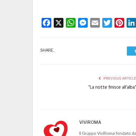
Facebook
X
WhatsApp
Messenge
Email
Twitt
Pi
SHARE.
PREVIOUS ARTICL
“La notte finisce all’alba
VIVIROMA
Il Gruppo ViviRoma fondato d