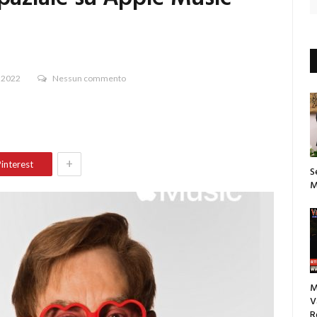
 2022
Nessun commento
+
interest
S
M
M
V
R