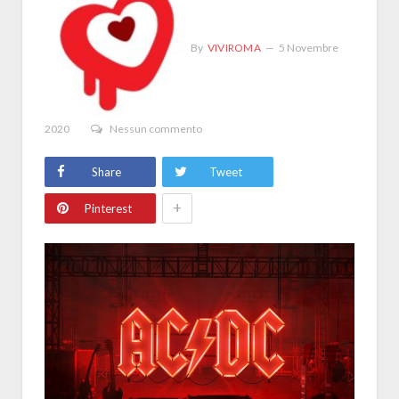
By
VIVIROMA
5 Novembre
2020
Nessun commento
Share
Tweet
+
Pinterest