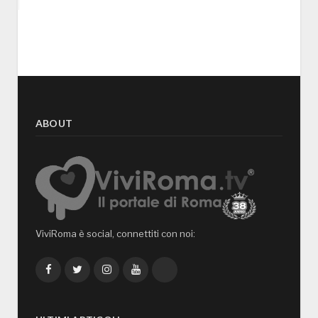
ABOUT
ViviRoma è social, connettiti con noi:
Facebook
Twitter
Instagram
YouTube
TikTok