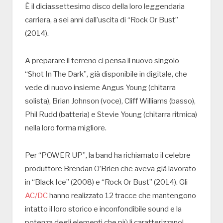
È il diciassettesimo disco della loro leggendaria
carriera, a sei anni dall’uscita di “Rock Or Bust”
(2014).
A preparare il terreno ci pensa il nuovo singolo
“Shot In The Dark”, già disponibile in digitale, che
vede di nuovo insieme Angus Young (chitarra
solista), Brian Johnson (voce), Cliff Williams (basso),
Phil Rudd (batteria) e Stevie Young (chitarra ritmica)
nella loro forma migliore.
Per “POWER UP”, la band ha richiamato il celebre
produttore Brendan O’Brien che aveva già lavorato
in “Black Ice” (2008) e “Rock Or Bust” (2014). Gli
AC/DC
hanno realizzato 12 tracce che mantengono
intatto il loro storico e inconfondibile sound e la
potenza degli elementi che più li caratterizzano!