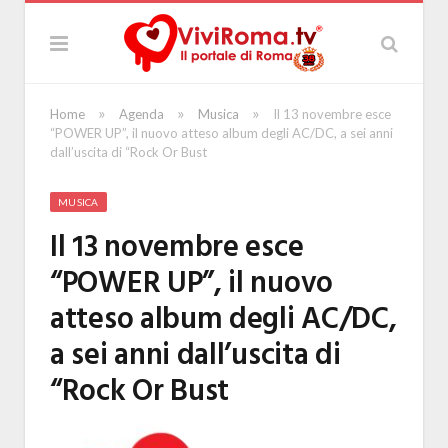
»
»
»
Home
Agenda
Musica
Il 13 novembre esce
“POWER UP”, il nuovo atteso album degli AC/DC, a sei anni
dall’uscita di “Rock Or Bust
MUSICA
Il 13 novembre esce
“POWER UP”, il nuovo
atteso album degli AC/DC,
a sei anni dall’uscita di
“Rock Or Bust